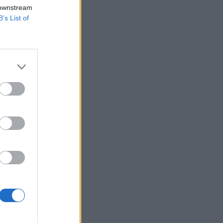
 Útinform hétfő
 downstream
B’s List of
ső sávban dolgoznak,
el meghaladta a 6
 41 gépjármű volt
izetéses