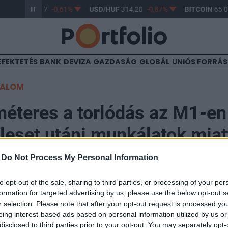
R/HUF
363,17
-0,61%
USD/HUF
314,20
-0,87%
BITCOIN
65 01
EFEKTETÉS
BANK
DEVIZA
GAZDASÁG
GLOBÁL
UNIÓS FORRÁ
TALOM
méteres a torlódás az M1-en
eset utáni munkálatok miat
-
Do Not Process My Personal Information
15
to opt-out of the sale, sharing to third parties, or processing of your per
formation for targeted advertising by us, please use the below opt-out s
yán szombaton történt tömegbaleset helyszínén megk
r selection. Please note that after your opt-out request is processed y
tburkolat helyreállítása, a munkálatok miatt torlódik 
eing interest-based ads based on personal information utilized by us or
disclosed to third parties prior to your opt-out. You may separately opt-