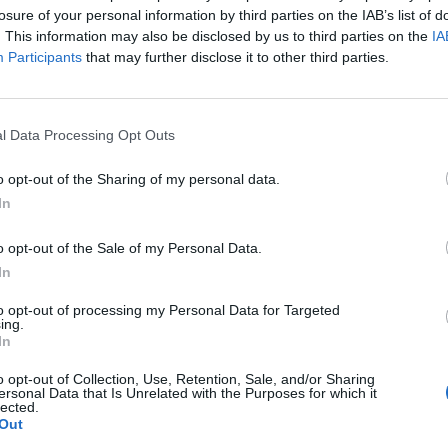
é vezető oldalán, Herceghalom térségében - közölte az
losure of your personal information by third parties on the IAB’s list of
án.
. This information may also be disclosed by us to third parties on the
IA
Participants
that may further disclose it to other third parties.
int az autópálya 28-as és 30-as kilométere között jelenleg a bel
 folytatják a helyreállítást. A munkálatok miatt a torlódás regg
a az Útinform. A BRFK vasárnapi közleménye szerint a balesetben
l Data Processing Opt Outs
lhunyt, további 39 ember megsérült; ketten...
o opt-out of the Sharing of my personal data.
In
ASÓNK!
a portfolio.hu hírarchívumához tartozik, melynek olvasása előf
o opt-out of the Sale of my Personal Data.
ötött.
In
övetkezőket tartalmazza:
to opt-out of processing my Personal Data for Targeted
ing.
 teljes cikkarchívum
In
 BÉT elmúlt 2 év napon belüli
o opt-out of Collection, Use, Retention, Sale, and/or Sharing
ersonal Data that Is Unrelated with the Purposes for which it
lected.
Out
Előfizetés