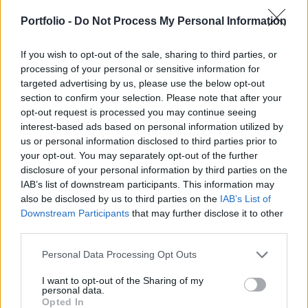
alatt már 543 alkalommal keletkezett tűz a
szabadban, a leégett terület pedig akkora, mint
Portfolio -
Do Not Process My Personal Information
603 futballpálya - írja az Országos
Katasztrófavédelmi Igazgatóság.
If you wish to opt-out of the sale, sharing to third parties, or
processing of your personal or sensitive information for
targeted advertising by us, please use the below opt-out
Ha valaki a saját kertjében, a szőlőjében, a telkén az
section to confirm your selection. Please note that after your
összegyűjtött száraz növényeket el szeretné égetni, azt
opt-out request is processed you may continue seeing
csak akkor teheti meg, ha az adott településnek van erről
interest-based ads based on personal information utilized by
szóló önkormányzati rendelete. Az összegyűjtött
us or personal information disclosed to third parties prior to
zöldhulladékot kizárólag az önkormányzati rendeletben
your opt-out. You may separately opt-out of the further
meghatározott időben szabad elégetni. Nem minden
disclosure of your personal information by third parties on the
önkormányzat engedi ezt. Ahol az önkormányzat...
IAB’s list of downstream participants. This information may
also be disclosed by us to third parties on the
IAB’s List of
Downstream Participants
that may further disclose it to other
KEDVES OLVASÓNK!
third parties.
A keresett cikk a portfolio.hu hírarchívumához
Personal Data Processing Opt Outs
tartozik, melynek olvasása előfizetéses
I want to opt-out of the Sharing of my
regisztrációhoz kötött.
personal data.
Opted In