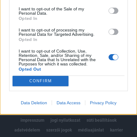
Az előfizetés a következőket tartalmazza:
I want to opt-out of the Sale of my
Portfolio.hu teljes cikkarchívum
Personal Data.
Kötéslisták: BÉT elmúlt 2 év napon belüli
Opted In
kötéslistái
I want to opt-out of processing my
Personal Data for Targeted Advertising.
Opted In
Előfizetés
I want to opt-out of Collection, Use,
Retention, Sale, and/or Sharing of my
Personal Data that Is Unrelated with the
MÁR ELŐFIZETŐNK VAGY?
BEJELENTKEZÉS
Purposes for which it was collected.
Opted Out
CONFIRM
Data Deletion
Data Access
Privacy Policy
© 2026 Portfolio
impresszum
jogi nyilatkozat
süti beállítások
adatvédelem
szerzői jogok
médiaajánlat
karrier