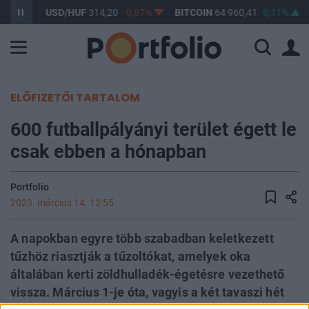
0,61%
USD/HUF
314,20
-0,87%
BITCOIN
64 960,41
0,11%
ELŐFIZETŐI TARTALOM
600 futballpályányi terület égett le
csak ebben a hónapban
Portfolio
2023. március 14. 12:55
A napokban egyre több szabadban keletkezett
tűzhöz riasztják a tűzoltókat, amelyek oka
általában kerti zöldhulladék-égetésre vezethető
vissza. Március 1-je óta, vagyis a két tavaszi hét