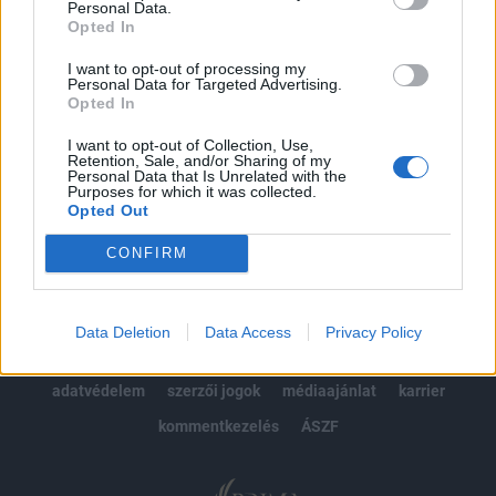
Personal Data.
kötéslistái
Opted In
Előfizetés
I want to opt-out of processing my
Personal Data for Targeted Advertising.
Opted In
I want to opt-out of Collection, Use,
MÁR ELŐFIZETŐNK VAGY?
BEJELENTKEZÉS
Retention, Sale, and/or Sharing of my
Personal Data that Is Unrelated with the
Purposes for which it was collected.
Opted Out
CONFIRM
© 2026 Portfolio
Data Deletion
Data Access
Privacy Policy
impresszum
jogi nyilatkozat
süti beállítások
adatvédelem
szerzői jogok
médiaajánlat
karrier
kommentkezelés
ÁSZF