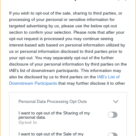
képest.
If you wish to opt-out of the sale, sharing to third parties, or
A kereskedelmi minisztérium szerdán azt közölte, hogy a
processing of your personal or sensitive information for
februári forgalom 0,4 százalékkal csökkent januárral
targeted advertising by us, please use the below opt-out
összevetve, amikor még 3,2 százalék - 2021 márciusa óta a
section to confirm your selection. Please note that after your
legnagyobb - növekedést jegyeztek fel. A szakértők
opt-out request is processed you may continue seeing
várakozásainak átlagában kisebb, 0,3 százalékos
interest-based ads based on personal information utilized by
us or personal information disclosed to third parties prior to
forgalomcsökkenés szerepelt februárra. Az autóeladás
your opt-out. You may separately opt-out of the further
nélküli kiskereskedelmi forgalom 0,1 százalékkal...
disclosure of your personal information by third parties on the
IAB’s list of downstream participants. This information may
also be disclosed by us to third parties on the
IAB’s List of
KEDVES OLVASÓNK!
Downstream Participants
that may further disclose it to other
third parties.
A keresett cikk a portfolio.hu hírarchívumához
tartozik, melynek olvasása előfizetéses
Personal Data Processing Opt Outs
regisztrációhoz kötött.
I want to opt-out of the Sharing of my
Az előfizetés a következőket tartalmazza:
personal data.
Opted In
Portfolio.hu teljes cikkarchívum
Kötéslisták: BÉT elmúlt 2 év napon belüli
I want to opt-out of the Sale of my