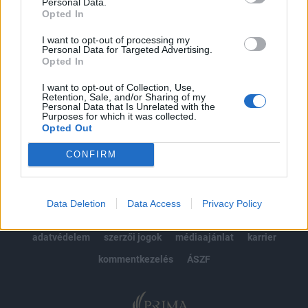
kötéslistái
Personal Data.
Opted In
Előfizetés
I want to opt-out of processing my
Personal Data for Targeted Advertising.
Opted In
MÁR ELŐFIZETŐNK VAGY?
BEJELENTKEZÉS
I want to opt-out of Collection, Use,
Retention, Sale, and/or Sharing of my
Personal Data that Is Unrelated with the
Purposes for which it was collected.
Opted Out
CONFIRM
© 2026 Portfolio
Data Deletion
Data Access
Privacy Policy
impresszum
jogi nyilatkozat
süti beállítások
adatvédelem
szerzői jogok
médiaajánlat
karrier
kommentkezelés
ÁSZF