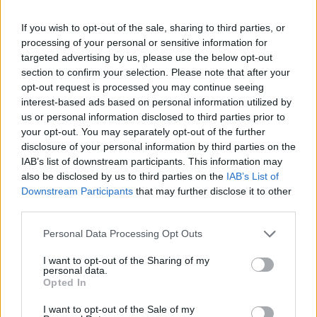
Sustainable World 2026Szeptember 8-án jön az év egyik
If you wish to opt-out of the sale, sharing to third parties, or
legjelentősebb üzleti fenntarthatósági találkozója, a
processing of your personal or sensitive information for
Portfolio Sustainable World 2026. A szektorsemleges
targeted advertising by us, please use the below opt-out
konferencia a zöld gazdasággal kapcsolatos
section to confirm your selection. Please note that after your
aktualitásokkal, a legégetőbb beavatkozási gyakorlatokkal
opt-out request is processed you may continue seeing
foglalkozik, de emellett helyszíne a Green Awards
interest-based ads based on personal information utilized by
díjátadónak is. Részletek a linken.Információ és
us or personal information disclosed to third parties prior to
your opt-out. You may separately opt-out of the further
jelentkezésSzombatra...
disclosure of your personal information by third parties on the
IAB’s list of downstream participants. This information may
also be disclosed by us to third parties on the
IAB’s List of
KEDVES OLVASÓNK!
Downstream Participants
that may further disclose it to other
A keresett cikk a portfolio.hu hírarchívumához
third parties.
tartozik, melynek olvasása előfizetéses
Personal Data Processing Opt Outs
regisztrációhoz kötött.
I want to opt-out of the Sharing of my
Az előfizetés a következőket tartalmazza:
personal data.
Opted In
Portfolio.hu teljes cikkarchívum
Kötéslisták: BÉT elmúlt 2 év napon belüli
I want to opt-out of the Sale of my