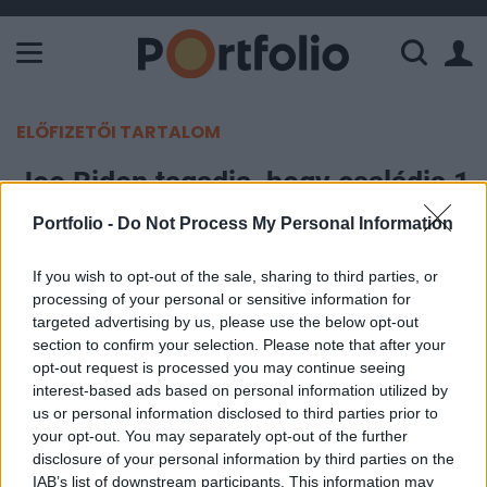
A Paksi Atomerőmű összteljesítménye 226 MW. A Duna vízállá
ELŐFIZETŐI TARTALOM
Joe Biden tagadja, hogy családja 1
millió dollárt kapott Kínából
Portfolio -
Do Not Process My Personal Information
MTI
If you wish to opt-out of the sale, sharing to third parties, or
2023. március 18. 18:27
processing of your personal or sensitive information for
targeted advertising by us, please use the below opt-out
section to confirm your selection. Please note that after your
Joe Biden szerint nem igaz az, hogy családja több
opt-out request is processed you may continue seeing
mint 1 millió dollárt kapott fia üzlettársán
interest-based ads based on personal information utilized by
keresztül kínai üzleti érdekeltségüktől - az elnök a
us or personal information disclosed to third parties prior to
your opt-out. You may separately opt-out of the further
kongresszusi vizsgálóbizottság megállapításaira
disclosure of your personal information by third parties on the
reagált pénteken este.
IAB’s list of downstream participants. This information may