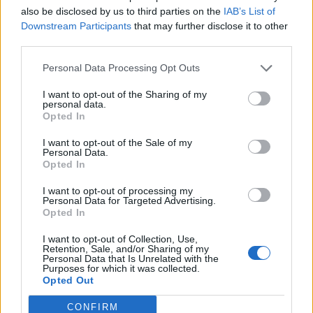
also be disclosed by us to third parties on the
IAB’s List of
Az amerikai elnök a Fehér Ház előtt újságírói kérdésre
Downstream Participants
that may further disclose it to other
válaszolva tagadta azt, hogy fia, Hunter Biden üzlettársa,
third parties.
illetve egy kínai üzleti vállalkozás számlájáról 2017-ben
több mint 1 millió dollár érkezett volna családtagjaihoz,
Personal Data Processing Opt Outs
amiről a Kongresszus alsóházának felügyeleti bizottsága
I want to opt-out of the Sharing of my
számolt be banki adatok alapján. A republikánus vezetésű
personal data.
Opted In
képviselőházi testület...
I want to opt-out of the Sale of my
Personal Data.
KEDVES OLVASÓNK!
Opted In
A keresett cikk a portfolio.hu hírarchívumához
I want to opt-out of processing my
Personal Data for Targeted Advertising.
tartozik, melynek olvasása előfizetéses
Opted In
regisztrációhoz kötött.
I want to opt-out of Collection, Use,
Retention, Sale, and/or Sharing of my
Az előfizetés a következőket tartalmazza:
Personal Data that Is Unrelated with the
Portfolio.hu teljes cikkarchívum
Purposes for which it was collected.
Opted Out
Kötéslisták: BÉT elmúlt 2 év napon belüli
kötéslistái
CONFIRM