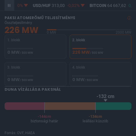
361,73
0%
USD/HUF
313,00
-0,02%
BITCOIN
64 667,62
0,9
PAKSI ATOMERŐMŰ TELJESÍTMÉNYE
Összteljesítmény
226 MW
0 MW
2000 MW
1. blokk
2. blokk
0 MW
226 MW
/ 500 MW
/ 500 MW
3. blokk
4. blokk
0 MW
0 MW
/ 500 MW
/ 500 MW
DUNA VÍZÁLLÁSA PAKSNÁL
-132 cm
-144cm
-134cm
biztonsági határ
leállási küszöb
Forrás: OVF, HAEA