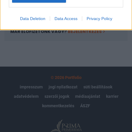
Előfizetés
Data Deletion
Data Access
Privacy Policy
MÁR ELŐFIZETŐNK VAGY?
BEJELENTKEZÉS
© 2026 Portfolio
impresszum
jogi nyilatkozat
süti beállítások
adatvédelem
szerzői jogok
médiaajánlat
karrier
kommentkezelés
ÁSZF