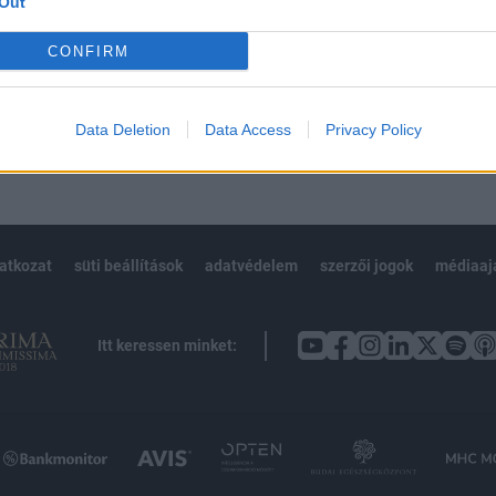
Out
Előfizetés
CONFIRM
NK VAGY?
BEJELENTKEZÉS
Data Deletion
Data Access
Privacy Policy
latkozat
süti beállítások
adatvédelem
szerzői jogok
médiaaj
Itt keressen minket: