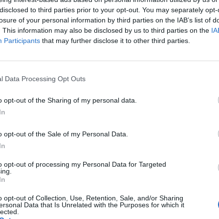
bi veszteséges évekre kárhoztathatja, illetve újabb ár
disclosed to third parties prior to your opt-out. You may separately opt-
 az adóemelés mértéke nem tűnik jelentősnek, a teher
losure of your personal information by third parties on the IAB’s list of
z közel 1 százalékos általános drágításra lehet szük
. This information may also be disclosed by us to third parties on the
IA
lentkezhet.
Participants
that may further disclose it to other third parties.
jelentette, hogy a kiskereskedelmi különadó kulcsait 2023-tól
evételig nem kell adót fizetni 500 millió forint és 30 milliárd fori
l Data Processing Opt Outs
0,15 százalék lesz a kulcs, 30 milliárd forint és 100 milliárd fori
1 százalékot kell fizetni, 100 milliárd...
o opt-out of the Sharing of my personal data.
In
ASÓNK!
o opt-out of the Sale of my Personal Data.
a portfolio.hu hírarchívumához tartozik, melynek olvasása előf
In
ötött.
to opt-out of processing my Personal Data for Targeted
ing.
övetkezőket tartalmazza:
In
 teljes cikkarchívum
o opt-out of Collection, Use, Retention, Sale, and/or Sharing
 BÉT elmúlt 2 év napon belüli
ersonal Data that Is Unrelated with the Purposes for which it
lected.