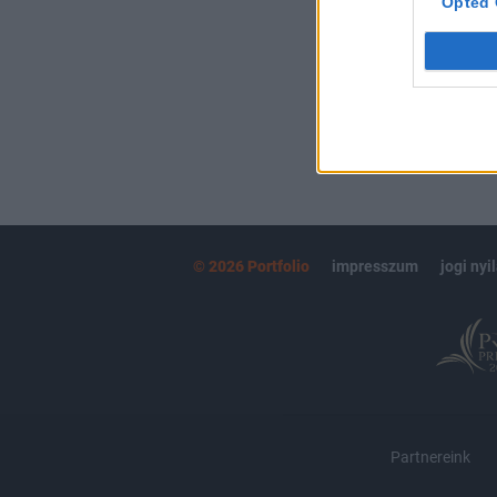
Opted 
MÁR ELŐFIZETŐ
© 2026 Portfolio
impresszum
jogi nyi
Partnereink