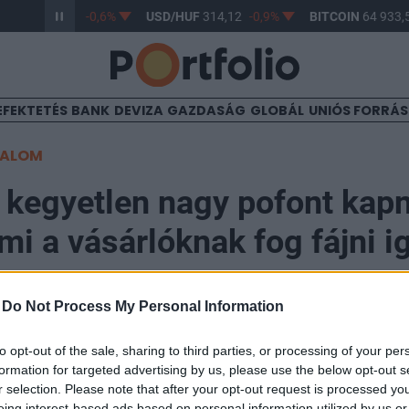
/HUF
363,22
-0,6%
USD/HUF
314,12
-0,9%
BITCOIN
64 933,5
EFEKTETÉS
BANK
DEVIZA
GAZDASÁG
GLOBÁL
UNIÓS FORRÁ
TALOM
kegyetlen nagy pofont kap
ami a vásárlóknak fog fájni 
-
Do Not Process My Personal Information
to opt-out of the sale, sharing to third parties, or processing of your per
kedéssel néz szembe a kiskereskedelem, miután a kor
formation for targeted advertising by us, please use the below opt-out s
emeléséről határozott. A lépés az ágazat már eddig is
r selection. Please note that after your opt-out request is processed y
eing interest-based ads based on personal information utilized by us or