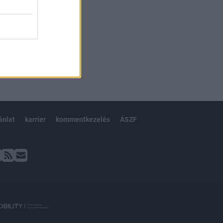
ánlat
karrier
kommentkezelés
ÁSZF