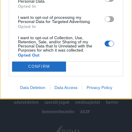
kötéslistái
Personal Data.
Opted In
Előfizetés
I want to opt-out of processing my
Personal Data for Targeted Advertising.
Opted In
MÁR ELŐFIZETŐNK VAGY?
BEJELENTKEZÉS
I want to opt-out of Collection, Use,
Retention, Sale, and/or Sharing of my
Personal Data that Is Unrelated with the
Purposes for which it was collected.
Opted Out
CONFIRM
© 2026 Portfolio
Data Deletion
Data Access
Privacy Policy
impresszum
jogi nyilatkozat
süti beállítások
adatvédelem
szerzői jogok
médiaajánlat
karrier
kommentkezelés
ÁSZF