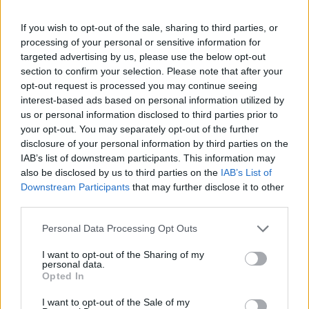
elsődleges veszélyforrást a villámlás jelenti.
If you wish to opt-out of the sale, sharing to third parties, or
Az MTI-hez eljuttatott veszélyjelzésben az Országos
processing of your personal or sensitive information for
Meteorológiai Szolgálat azt írta: délelőttig az eső, zápor
targeted advertising by us, please use the below opt-out
mellett néhol zivatar is kialakulhat. Bejelentették emellett,
section to confirm your selection. Please note that after your
hogy a zivatarveszély miatt az egész országra elsőfokú
opt-out request is processed you may continue seeing
figyelmeztetést adtak ki. A déli óráktól, főként a
interest-based ads based on personal information utilized by
Dunántúlon, több helyen is várható zivatarok kialakulása.
us or personal information disclosed to third parties prior to
your opt-out. You may separately opt-out of the further
Zivatarban, helyenként rövid idő...
disclosure of your personal information by third parties on the
IAB’s list of downstream participants. This information may
also be disclosed by us to third parties on the
IAB’s List of
KEDVES OLVASÓNK!
Downstream Participants
that may further disclose it to other
A keresett cikk a portfolio.hu hírarchívumához
third parties.
tartozik, melynek olvasása előfizetéses
Personal Data Processing Opt Outs
regisztrációhoz kötött.
I want to opt-out of the Sharing of my
Az előfizetés a következőket tartalmazza:
personal data.
Opted In
Portfolio.hu teljes cikkarchívum
Kötéslisták: BÉT elmúlt 2 év napon belüli
I want to opt-out of the Sale of my