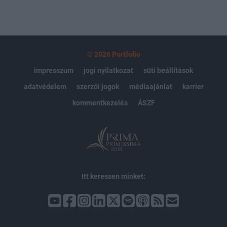
© 2026 Portfolio
impresszum
jogi nyilatkozat
süti beállítások
adatvédelem
szerzői jogok
médiaajánlat
karrier
kommentkezelés
ÁSZF
Itt keressen minket: