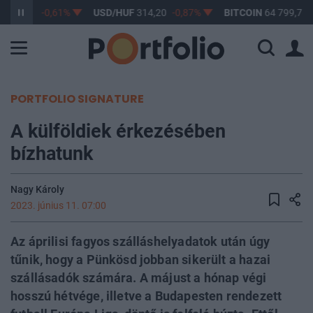
F
363,17
-0,61%
USD/HUF
314,20
-0,87%
BITCOIN
64 799,76
PORTFOLIO SIGNATURE
A külföldiek érkezésében
bízhatunk
Nagy Károly
2023. június 11. 07:00
Az áprilisi fagyos szálláshelyadatok után úgy
tűnik, hogy a Pünkösd jobban sikerült a hazai
szállásadók számára. A májust a hónap végi
hosszú hétvége, illetve a Budapesten rendezett