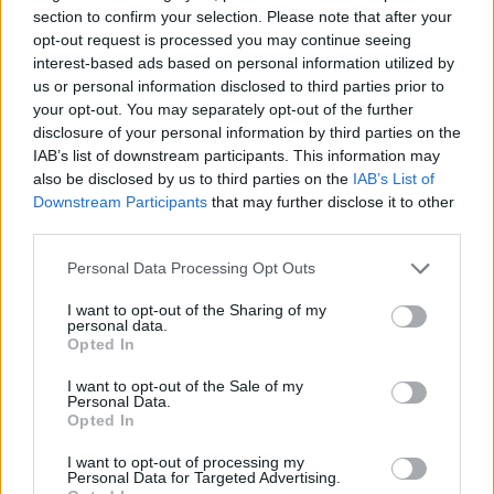
Nem foglalnak előre szálláshelyet, napokkal az
section to confirm your selection. Please note that after your
indulás előttre időzítik ezt.
opt-out request is processed you may continue seeing
interest-based ads based on personal information utilized by
us or personal information disclosed to third parties prior to
„Ha több napig esik az eső, akkor biztos, hogy jóval
your opt-out. You may separately opt-out of the further
kevesebb lesz a vendég. Viszont hirtelen
disclosure of your personal information by third parties on the
időjárásváltozás, akár egy pár napig tartó, naposabb
IAB’s list of downstream participants. This information may
also be disclosed by us to third parties on the
IAB’s List of
időszak esetén 1-2 napon belül felfut a forgalom” –
Downstream Participants
that may further disclose it to other
osztotta meg tapasztalatait Flesch Tamás. Nagyon
third parties.
kiszámíthatatlan jelenleg, hogy az emberek mikor
Personal Data Processing Opt Outs
indulnak el idehaza nyaralni - tette hozzá.
I want to opt-out of the Sharing of my
personal data.
Az áprilisi, leginkább a belföldi vendégeknél
Opted In
tapasztalt visszaesést még elviselhetőnek nevezte
I want to opt-out of the Sale of my
a szállodai szövetség vezetője, de az iparágban
Personal Data.
Opted In
nagyon bíznak abban, hogy még inkább elindulnak
majd Magyarországra a külföldi turisták.
I want to opt-out of processing my
Personal Data for Targeted Advertising.