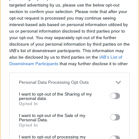
targeted advertising by us, please use the below opt-out
világban? Jelentkezz most, és szerezz első kézből
section to confirm your selection. Please note that after your
befektetési ötleteket!
opt-out request is processed you may continue seeing
Információ és jelentkezés
interest-based ads based on personal information utilized by
us or personal information disclosed to third parties prior to
your opt-out. You may separately opt-out of the further
disclosure of your personal information by third parties on the
Több mint 300 milliárd forint van a tíz
IAB’s list of downstream participants. This information may
legnagyobb régiós alapban
also be disclosed by us to third parties on the
IAB’s List of
Downstream Participants
that may further disclose it to other
A magyarok körében igen népszerűnek mondhatók
third parties.
a közép-európai fókuszú részvényalapok, az 1400
Personal Data Processing Opt Outs
milliárd forint feletti volumennel bíró
I want to opt-out of the Sharing of my
részvényalapokból összesen mintegy 300 milliárd
personal data.
Opted In
forintot kezel a tíz legnagyobb méretű régiós alap.
Az elemzésben az alapok lakossági, lehetőség
I want to opt-out of the Sale of my
Personal Data.
szerint "A" sorozatait szerepeltetjük.
Opted In
I want to opt-out of processing my