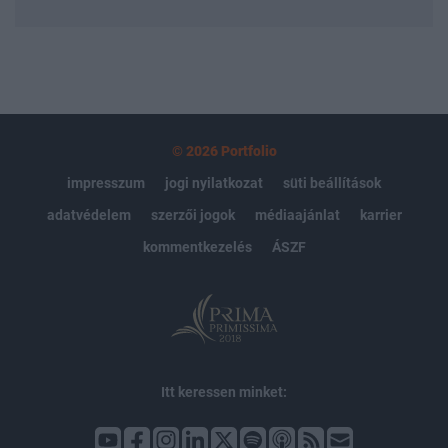
© 2026 Portfolio
impresszum
jogi nyilatkozat
süti beállítások
adatvédelem
szerzői jogok
médiaajánlat
karrier
kommentkezelés
ÁSZF
Itt keressen minket: