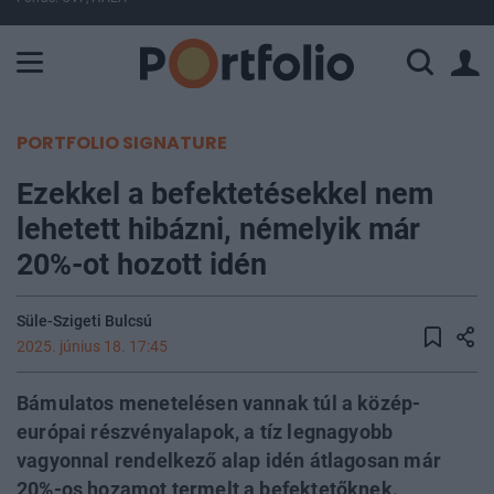
A Paksi Atomerőmű összteljesítménye 225 MW. A Duna vízállá
PORTFOLIO SIGNATURE
Ezekkel a befektetésekkel nem
lehetett hibázni, némelyik már
20%-ot hozott idén
Süle-Szigeti Bulcsú
2025. június 18. 17:45
Bámulatos menetelésen vannak túl a közép-
európai részvényalapok, a tíz legnagyobb
vagyonnal rendelkező alap idén átlagosan már
20%-os hozamot termelt a befektetőknek.