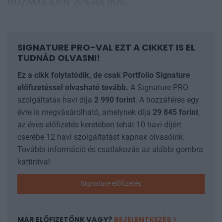
HOZAMA IDÉN 20%-RA RÚG,
SIGNATURE PRO-VAL EZT A CIKKET IS EL
TUDNÁD OLVASNI!
Ez a cikk folytatódik, de csak Portfolio Signature
előfizetéssel olvasható tovább.
A Signature PRO
szolgáltatás havi díja
2 990
forint
. A hozzáférés egy
évre is megvásárolható, amelynek díja
29 845
forint
,
az éves előfizetés keretében tehát 10 havi díjért
cserébe 12 havi szolgáltatást kapnak olvasóink.
További információ és csatlakozás az alábbi gombra
kattintva!
Signature előfizetés
MÁR ELŐFIZETŐNK VAGY?
BEJELENTKEZÉS