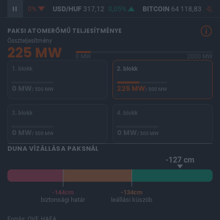
365,40
0%
USD/HUF
317,12
0,05%
BITCOIN
64 118,83
-0,23
PAKSI ATOMERŐMŰ TELJESÍTMÉNYE
Összteljesítmény
225 MW
0 MW
2000 MW
1. blokk
2. blokk
0 MW
225 MW
/ 500 MW
/ 500 MW
3. blokk
4. blokk
0 MW
0 MW
/ 500 MW
/ 500 MW
DUNA VÍZÁLLÁSA PAKSNÁL
-127 cm
-144cm
-134cm
biztonsági határ
leállási küszöb
Forrás: OVF, HAEA