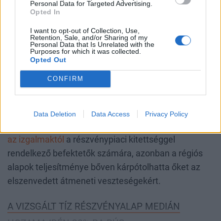
Personal Data for Targeted Advertising.
Opted In
I want to opt-out of Collection, Use,
Retention, Sale, and/or Sharing of my
Personal Data that Is Unrelated with the
Purposes for which it was collected.
Opted Out
CONFIRM
Data Deletion
Data Access
Privacy Policy
A 2025-ös év első öt és fél hónapja
nem volt mentes
az izgalmaktól
a részvénypiaci kitettséggel
rendelkező befektetők számára, azonban a régiós
alapok teljesítménye bőven kárpótolhatta őket az
elszenvedett átmeneti veszteségekért.
A VIZSGÁLT TÍZ RÉSZVÉNYALAP MEDIÁN