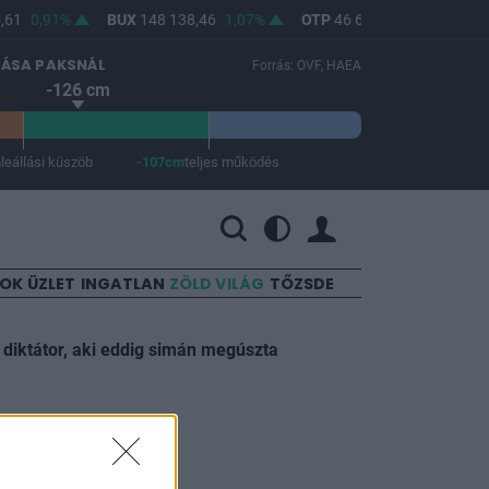
61
0,91%
BUX
148 138,46
1,07%
OTP
46 660
1,66%
MO
LÁSA PAKSNÁL
Forrás: OVF, HAEA
-126 cm
m
leállási küszöb
-107cm
teljes működés
 a teljes működés -107 cm.
SOK
ÜZLET
INGATLAN
ZÖLD VILÁG
TŐZSDE
 diktátor, aki eddig simán megúszta
szül a