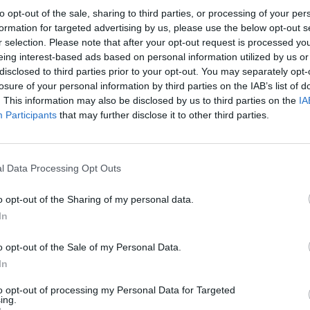
to opt-out of the sale, sharing to third parties, or processing of your per
formation for targeted advertising by us, please use the below opt-out s
r selection. Please note that after your opt-out request is processed y
eing interest-based ads based on personal information utilized by us or
disclosed to third parties prior to your opt-out. You may separately opt-
losure of your personal information by third parties on the IAB’s list of
. This information may also be disclosed by us to third parties on the
IA
edelmi és Iparkamara hétfő délután megjelent közlem
Participants
that may further disclose it to other third parties.
t Parragh László, a szervezet elnöke az általuk javaso
 javaslatról. Konkrétan azt kérik a kormánytól, hogy t
automatikusan csökkennek a korábban fix (jellemzően
l Data Processing Opt Outs
energiaszerződésekben szereplő árak. A kamarai elnö
 az is kiderült, hogy a kormány ezzel kapcsolatos dö
o opt-out of the Sharing of my personal data.
i.
In
 vállalkozások 2026A magyar gazdasági és finanszírozási körny
o opt-out of the Sale of my Personal Data.
eresztül, ismét az alkalmazkodás kényszere elé állítva a hazai
In
reagálva a Portfolio új konferenciájának célja, hogy gyakorlati
to opt-out of processing my Personal Data for Targeted
knak az előttük álló gazdasági és működési kihívások...
ing.