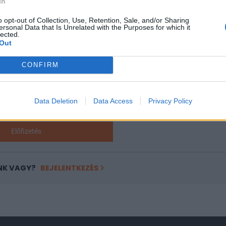
In
ASÓNK!
o opt-out of Collection, Use, Retention, Sale, and/or Sharing
ersonal Data that Is Unrelated with the Purposes for which it
lected.
a portfolio.hu hírarchívumához tartozik, melynek olvasása előf
Out
ötött.
CONFIRM
övetkezőket tartalmazza:
 teljes cikkarchívum
 BÉT elmúlt 2 év napon belüli
Data Deletion
Data Access
Privacy Policy
Előfizetés
NK VAGY?
BEJELENTKEZÉS