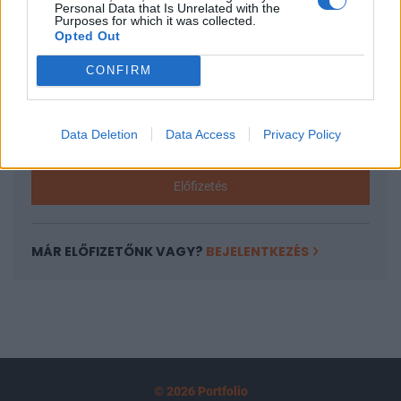
Personal Data that Is Unrelated with the
tartozik, melynek olvasása előfizetéses
Purposes for which it was collected.
Opted Out
regisztrációhoz kötött.
CONFIRM
Az előfizetés a következőket tartalmazza:
Portfolio.hu teljes cikkarchívum
Kötéslisták: BÉT elmúlt 2 év napon belüli
Data Deletion
Data Access
Privacy Policy
kötéslistái
Előfizetés
MÁR ELŐFIZETŐNK VAGY?
BEJELENTKEZÉS
© 2026 Portfolio