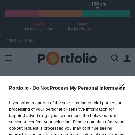
-130 cm
-144cm
-134cm
biztonsági határ
leállási küszöb
Forrás: OVF, HAEA
A Paksi Atomerőmű összteljesítménye 226 MW. A Duna vízállá
ELŐFIZETŐI TARTALOM
Portfolio -
Do Not Process My Personal Information
Fontos bejelentést tett a MÁV,
visszaállt a rend a népszerű
If you wish to opt-out of the sale, sharing to third parties, or
processing of your personal or sensitive information for
vonalon
targeted advertising by us, please use the below opt-out
section to confirm your selection. Please note that after your
opt-out request is processed you may continue seeing
MTI
interest-based ads based on personal information utilized by