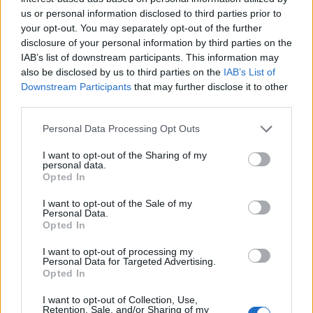
2023. június 14. 06:25
us or personal information disclosed to third parties prior to
your opt-out. You may separately opt-out of the further
Szerda hajnaltól már menetrend szerint,
disclosure of your personal information by third parties on the
zavartalanul közlekedhetnek a vonatok a
IAB’s list of downstream participants. This information may
also be disclosed by us to third parties on the
IAB’s List of
Budapest-Debrecen-Nyíregyháza-Záhony
Downstream Participants
that may further disclose it to other
vasútvonalon - jelentette honlapján a Mávinform.
third parties.
Szerda hajnaltól már menetrend szerint, zavartalanul
Personal Data Processing Opt Outs
közlekedhetnek a vonatok a Budapest-Debrecen-
I want to opt-out of the Sharing of my
Nyíregyháza-Záhony vasútvonalon, miután kedd éjszaka
personal data.
visszaadták a forgalomnak a bal vágányt is a
Opted In
Hajdúhadház és Újfehértó közötti szakaszon, ahol május 7-
I want to opt-out of the Sale of my
én egy kisiklott tehervonat jelentősen megrongálta a pályát
Personal Data.
- közölte a Mávinform kedden a honlapján.
Opted In
Közleményükben...
I want to opt-out of processing my
Personal Data for Targeted Advertising.
Opted In
KEDVES OLVASÓNK!
I want to opt-out of Collection, Use,
Retention, Sale, and/or Sharing of my
A keresett cikk a portfolio.hu hírarchívumához