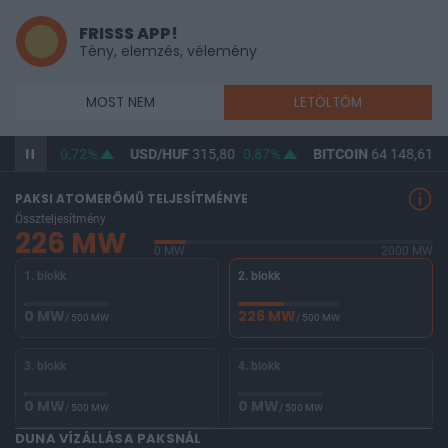
FRISSS APP!
Tény, elemzés, vélemény
MOST NEM
LETÖLTÖM
F
364,33
0,72%
USD/HUF
315,80
0,87%
BITCOIN
64 148,61
-
PAKSI ATOMERŐMŰ TELJESÍTMÉNYE
Összteljesítmény
226 MW
0 MW
2000 MW
1. blokk
2. blokk
0 MW
226 MW
/ 500 MW
/ 500 MW
3. blokk
4. blokk
0 MW
0 MW
/ 500 MW
/ 500 MW
DUNA VÍZÁLLÁSA PAKSNÁL