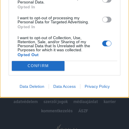
Personal Data.
kötéslistái
Opted In
Előfizetés
I want to opt-out of processing my
Personal Data for Targeted Advertising.
Opted In
I want to opt-out of Collection, Use,
MÁR ELŐFIZETŐNK VAGY?
BEJELENTKEZÉS
Retention, Sale, and/or Sharing of my
Personal Data that Is Unrelated with the
Purposes for which it was collected.
Opted Out
CONFIRM
© 2026 Portfolio
Data Deletion
Data Access
Privacy Policy
impresszum
jogi nyilatkozat
süti beállítások
adatvédelem
szerzői jogok
médiaajánlat
karrier
kommentkezelés
ÁSZF