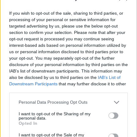
délután a honlapján.
If you wish to opt-out of the sale, sharing to third parties, or
A baleset fél 12 körül történt az M1-es autópálya 122-es
processing of your personal or sensitive information for
kilométerénél, Hegyeshalom irányába, Győr közelében. A
targeted advertising by us, please use the below opt-out
rendőrség tájékoztatása szerint egy mikrobusz az előtte
section to confirm your selection. Please note that after your
haladó kamionnal ütközött össze. A szemle és a műszaki
opt-out request is processed you may continue seeing
mentés ideje alatt - rendőri irányítás mellett - a forgalom a
interest-based ads based on personal information utilized by
us or personal information disclosed to third parties prior to
belső sávon halad. A rendőrség tájékoztatása szerint a
your opt-out. You may separately opt-out of the further
mikrobusz sofőrje...
disclosure of your personal information by third parties on the
IAB’s list of downstream participants. This information may
also be disclosed by us to third parties on the
IAB’s List of
KEDVES OLVASÓNK!
Downstream Participants
that may further disclose it to other
third parties.
A keresett cikk a portfolio.hu hírarchívumához
tartozik, melynek olvasása előfizetéses
Personal Data Processing Opt Outs
regisztrációhoz kötött.
I want to opt-out of the Sharing of my
Az előfizetés a következőket tartalmazza:
personal data.
Opted In
Portfolio.hu teljes cikkarchívum
Kötéslisták: BÉT elmúlt 2 év napon belüli
I want to opt-out of the Sale of my