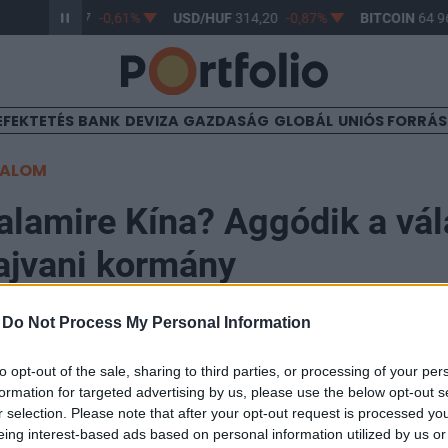
R/HUF
363,17
-0,61%
USD/HUF
314,20
-0,87%
BITCOIN
64 96
EFEKTETÉS
BANK
DEVIZA
GAZDASÁG
GLOBÁL
UNIÓS FORRÁ
TALOM
alamire Kína? Aggódik a vá
tajvani kormány
-
Do Not Process My Personal Information
to opt-out of the sale, sharing to third parties, or processing of your per
formation for targeted advertising by us, please use the below opt-out s
Kína esetleges beavatkozásától tart a közelgő január
r selection. Please note that after your opt-out request is processed y
 által megismert belbiztonsági jelentések szerint Pek
eing interest-based ads based on personal information utilized by us or