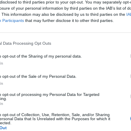
sségimédia-platformokon vagy csoportos utaztatások
disclosed to third parties prior to your opt-out. You may separately opt-
inanszírozhat illegálisan olyan jelölteket, akik támogat
losure of your personal information by third parties on the IAB’s list of
. This information may also be disclosed by us to third parties on the
IA
i igényeket.
Participants
that may further disclose it to other third parties.
 tisztviselők korábban már figyelmeztettek arra, hogy Kína külö
sal próbálhatja alakítani a választásokat, arról azonban, hogy 
ásolná a választásokat, Tajvan korábban nem közölt részleteket.
l Data Processing Opt Outs
a pekingi igényeket támogató kisebb politikai pártokat....
o opt-out of the Sharing of my personal data.
In
ASÓNK!
o opt-out of the Sale of my Personal Data.
a portfolio.hu hírarchívumához tartozik, melynek olvasása előf
In
ötött.
to opt-out of processing my Personal Data for Targeted
övetkezőket tartalmazza:
ing.
In
 teljes cikkarchívum
 BÉT elmúlt 2 év napon belüli
o opt-out of Collection, Use, Retention, Sale, and/or Sharing
ersonal Data that Is Unrelated with the Purposes for which it
lected.
Out