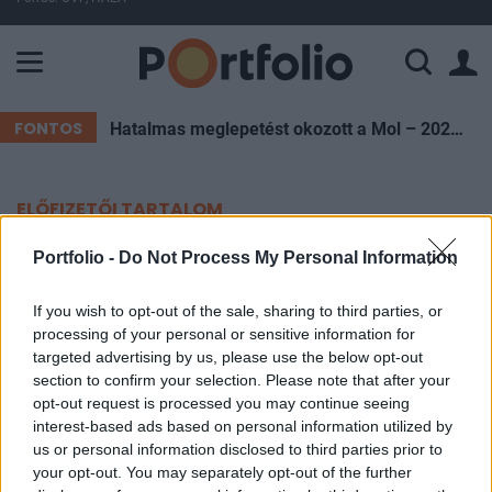
A Paksi Atomerőmű összteljesítménye 226 MW. A Duna vízállá
FONTOS
Hatalmas meglepetést okozott a Mol – 2022 óta nem láttunk ilyet
ELŐFIZETŐI TARTALOM
Tűzgyújtási tilalom lép életbe két
Portfolio -
Do Not Process My Personal Information
vármegyében
If you wish to opt-out of the sale, sharing to third parties, or
processing of your personal or sensitive information for
MTI
targeted advertising by us, please use the below opt-out
2023. június 22. 11:15
section to confirm your selection. Please note that after your
opt-out request is processed you may continue seeing
interest-based ads based on personal information utilized by
Tűzgyújtási tilalmat rendeltek el az alföldi
us or personal information disclosed to third parties prior to
térségben az elmúlt napok átlagosnál melegebb
your opt-out. You may separately opt-out of the further
időjárása és a térség erdőterületein található