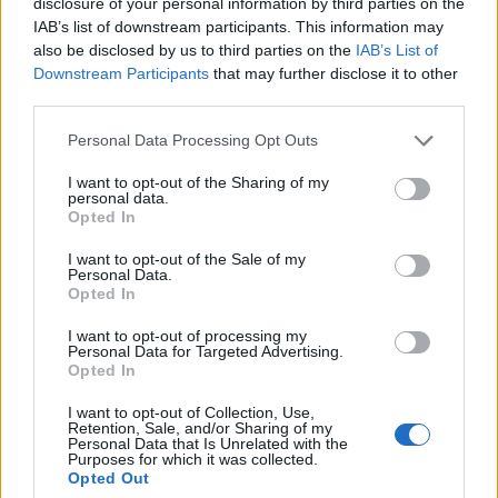
disclosure of your personal information by third parties on the
avar-, gyep- és tűlevélréteg kiszáradása miatt -
IAB’s list of downstream participants. This information may
also be disclosed by us to third parties on the
IAB’s List of
közölte a Nemzeti Élelmiszerlánc-biztonsági
Downstream Participants
that may further disclose it to other
Hivatal (Nébih) csütörtökön az MTI-vel.
third parties.
Sustainable World 2026Szeptember 8-án jön az év egyik
Personal Data Processing Opt Outs
legjelentősebb üzleti fenntarthatósági találkozója, a
I want to opt-out of the Sharing of my
Portfolio Sustainable World 2026. A szektorsemleges
personal data.
konferencia a zöld gazdasággal kapcsolatos
Opted In
aktualitásokkal, a legégetőbb beavatkozási gyakorlatokkal
I want to opt-out of the Sale of my
foglalkozik, de emellett helyszíne a Green Awards
Personal Data.
díjátadónak is. Részletek a linken.Információ és
Opted In
jelentkezésAzt írták...
I want to opt-out of processing my
Personal Data for Targeted Advertising.
Opted In
KEDVES OLVASÓNK!
I want to opt-out of Collection, Use,
Retention, Sale, and/or Sharing of my
A keresett cikk a portfolio.hu hírarchívumához
Personal Data that Is Unrelated with the
Purposes for which it was collected.
tartozik, melynek olvasása előfizetéses
Opted Out
regisztrációhoz kötött.