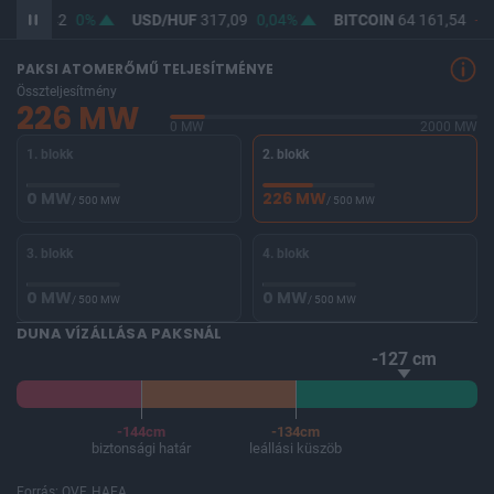
UF
365,42
0%
USD/HUF
317,09
0,04%
BITCOIN
64 161,54
-0
PAKSI ATOMERŐMŰ TELJESÍTMÉNYE
Összteljesítmény
226 MW
0 MW
2000 MW
1. blokk
2. blokk
0 MW
226 MW
/ 500 MW
/ 500 MW
3. blokk
4. blokk
0 MW
0 MW
/ 500 MW
/ 500 MW
DUNA VÍZÁLLÁSA PAKSNÁL
-127 cm
-144cm
-134cm
biztonsági határ
leállási küszöb
Forrás: OVF, HAEA