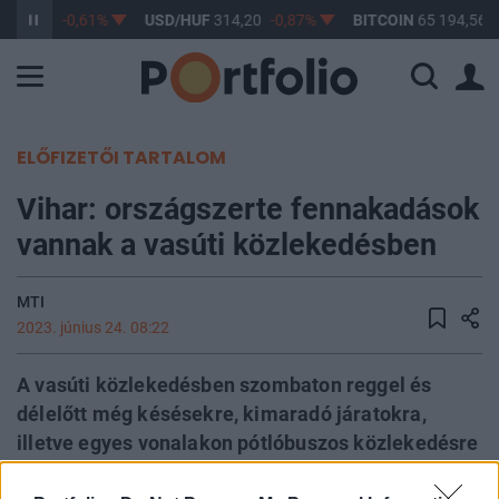
363,17
-0,61%
USD/HUF
314,20
-0,87%
BITCOIN
65 194,56
ELŐFIZETŐI TARTALOM
Vihar: országszerte fennakadások
vannak a vasúti közlekedésben
MTI
2023. június 24. 08:22
A vasúti közlekedésben szombaton reggel és
délelőtt még késésekre, kimaradó járatokra,
illetve egyes vonalakon pótlóbuszos közlekedésre
is számítani kell az országon átvonuló viharok