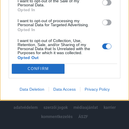
I want to opt-out of the Sale of my
Kötéslisták: BÉT elmúlt 2 év napon belüli
Personal Data.
kötéslistái
Opted In
I want to opt-out of processing my
Előfizetés
Personal Data for Targeted Advertising.
Opted In
I want to opt-out of Collection, Use,
MÁR ELŐFIZETŐNK VAGY?
BEJELENTKEZÉS
Retention, Sale, and/or Sharing of my
Personal Data that Is Unrelated with the
Purposes for which it was collected.
Opted Out
CONFIRM
© 2026 Portfolio
Data Deletion
Data Access
Privacy Policy
impresszum
jogi nyilatkozat
süti beállítások
adatvédelem
szerzői jogok
médiaajánlat
karrier
kommentkezelés
ÁSZF