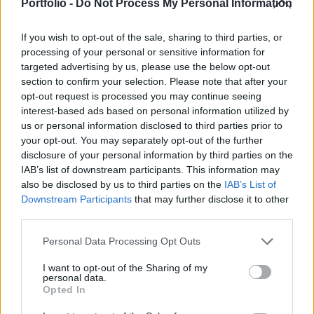
okozta károk miatt - közölte a MÁV szombaton
Portfolio -
Do Not Process My Personal Information
hajnalban.
If you wish to opt-out of the sale, sharing to third parties, or
A vihar során a balatoni vonalakon, Budapest több
processing of your personal or sensitive information for
elővárosi vonalán és Miskolc-Nyíregyháza térségében is
targeted advertising by us, please use the below opt-out
section to confirm your selection. Please note that after your
fák dőltek a vasúti vágányokra, felsővezetékek szakadtak
opt-out request is processed you may continue seeing
le. Több helyen már sikerült elhárítani a károkat, azonban
interest-based ads based on personal information utilized by
az újszászi, a ceglédi vonalon, valamint a Miskolc-
us or personal information disclosed to third parties prior to
Nyíregyháza vonalszakaszon a szakemberek még
your opt-out. You may separately opt-out of the further
dolgoznak a helyreállításon. Balatonkenesénél szombat...
disclosure of your personal information by third parties on the
IAB’s list of downstream participants. This information may
also be disclosed by us to third parties on the
IAB’s List of
KEDVES OLVASÓNK!
Downstream Participants
that may further disclose it to other
third parties.
A keresett cikk a portfolio.hu hírarchívumához
tartozik, melynek olvasása előfizetéses
Personal Data Processing Opt Outs
regisztrációhoz kötött.
I want to opt-out of the Sharing of my
personal data.
Az előfizetés a következőket tartalmazza:
Opted In
Portfolio.hu teljes cikkarchívum