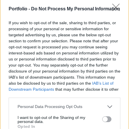
literenként 41 forinttal több adót kell fizetniük az
autósoknak jövőre. A GKI már arra számít, az
Portfolio -
Do Not Process My Personal Information
üzemanyag drágulása miatt januárban ismét
kétszámjegyű lehet az infláció.
If you wish to opt-out of the sale, sharing to third parties, or
processing of your personal or sensitive information for
targeted advertising by us, please use the below opt-out
A GKI úgy számol, hogy az üzemanyagok már idén ősszel
section to confirm your selection. Please note that after your
tovább drágulhatnak, mert szerintük emelkedhet az olaj
opt-out request is processed you may continue seeing
ára, és gyengülhet a forint. Emelkedik az alapanyagköltség
interest-based ads based on personal information utilized by
is, a MOL 70-ről 50 százalékra csökkentené az orosz olaj
us or personal information disclosed to third parties prior to
arányát a finomítóiban decemberig. Ez kisebb drágulást
your opt-out. You may separately opt-out of the further
okoz az Ásványolaj Szövetség szerint, ám Grád Ottó, a
disclosure of your personal information by third parties on the
szervezet főtitkára azt mondja: ...
IAB’s list of downstream participants. This information may
also be disclosed by us to third parties on the
IAB’s List of
Downstream Participants
that may further disclose it to other
KEDVES OLVASÓNK!
third parties.
A keresett cikk a portfolio.hu hírarchívumához
Personal Data Processing Opt Outs
tartozik, melynek olvasása előfizetéses
I want to opt-out of the Sharing of my
regisztrációhoz kötött.
personal data.
Opted In