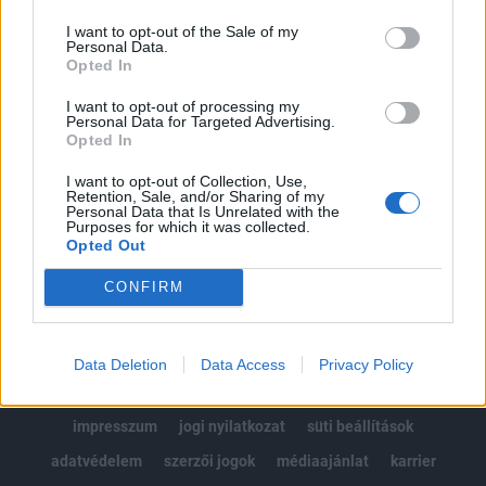
Az előfizetés a következőket tartalmazza:
I want to opt-out of the Sale of my
Portfolio.hu teljes cikkarchívum
Personal Data.
Kötéslisták: BÉT elmúlt 2 év napon belüli
Opted In
kötéslistái
I want to opt-out of processing my
Personal Data for Targeted Advertising.
Opted In
Előfizetés
I want to opt-out of Collection, Use,
Retention, Sale, and/or Sharing of my
Personal Data that Is Unrelated with the
MÁR ELŐFIZETŐNK VAGY?
BEJELENTKEZÉS
Purposes for which it was collected.
Opted Out
CONFIRM
Data Deletion
Data Access
Privacy Policy
© 2026 Portfolio
impresszum
jogi nyilatkozat
süti beállítások
adatvédelem
szerzői jogok
médiaajánlat
karrier