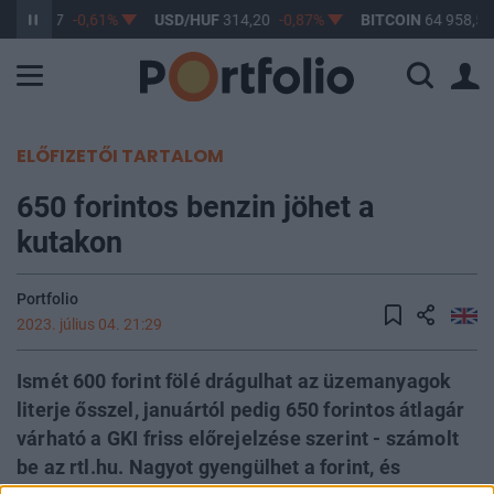
UF
363,17
-0,61%
USD/HUF
314,20
-0,87%
BITCOIN
64 958,52
ELŐFIZETŐI TARTALOM
650 forintos benzin jöhet a
kutakon
Portfolio
2023. július 04. 21:29
Ismét 600 forint fölé drágulhat az üzemanyagok
literje ősszel, januártól pedig 650 forintos átlagár
várható a GKI friss előrejelzése szerint - számolt
be az rtl.hu. Nagyot gyengülhet a forint, és