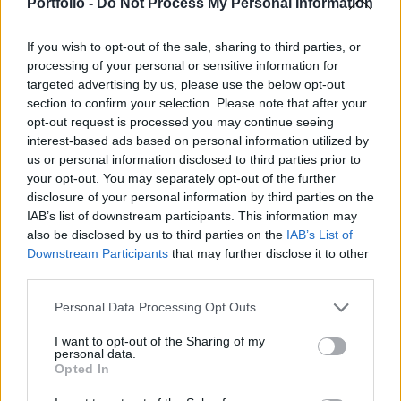
Portfolio -
Do Not Process My Personal Information
Államokban és az Európai Unióban pedig már
tervek is vannak erre. Most azonban egyre
If you wish to opt-out of the sale, sharing to third parties, or
hevesebb az ellenállás a terv ellen.
processing of your personal or sensitive information for
targeted advertising by us, please use the below opt-out
Energy Investment Forum 2026Az energiaszektor
section to confirm your selection. Please note that after your
csúcsvezetői egy helyen: stratégiai válaszok
opt-out request is processed you may continue seeing
versenyképességről, beruházásokról, szabályozásról és az
interest-based ads based on personal information utilized by
energetikai jövőjéről.Információ és jelentkezésA CLASP
us or personal information disclosed to third parties prior to
your opt-out. You may separately opt-out of the further
energiahatékonysággal foglalkozó nem kormányzati
disclosure of your personal information by third parties on the
szervezet, az Európai Közegészségügyi Szövetség (EPHA)
IAB’s list of downstream participants. This information may
és a Holland Alkalmazott Tudományos Kutatási Szervezet
also be disclosed by us to third parties on the
IAB’s List of
(TNO)...
Downstream Participants
that may further disclose it to other
third parties.
KEDVES OLVASÓNK!
Personal Data Processing Opt Outs
A keresett cikk a portfolio.hu hírarchívumához
I want to opt-out of the Sharing of my
personal data.
tartozik, melynek olvasása előfizetéses
Opted In
regisztrációhoz kötött.