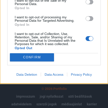
I want to opt-out of the Sale of my
Az előfizetés a következőket tartalmazza:
Personal Data.
Opted In
Portfolio.hu teljes cikkarchívum
Kötéslisták: BÉT elmúlt 2 év napon belüli
I want to opt-out of processing my
Personal Data for Targeted Advertising.
kötéslistái
Opted In
Előfizetés
I want to opt-out of Collection, Use,
Retention, Sale, and/or Sharing of my
Personal Data that Is Unrelated with the
Purposes for which it was collected.
Opted Out
MÁR ELŐFIZETŐNK VAGY?
BEJELENTKEZÉS
CONFIRM
Data Deletion
Data Access
Privacy Policy
© 2026 Portfolio
impresszum
jogi nyilatkozat
süti beállítások
adatvédelem
szerzői jogok
médiaajánlat
karrier