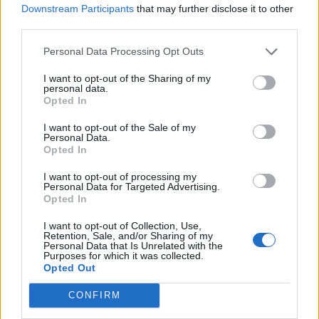
Downstream Participants
that may further disclose it to other
Stadion között. A metrópótló buszokra az Örs vezér terén a
third parties.
kőbányai oldalon lévő buszvégállomáson vagy a Kerepesi
úton, a Fehér út kereszteződése után lehet felszállni. A
Personal Data Processing Opt Outs
Puskás Ferenc Stadionnál a Kerepesi úton, a metróállomás
I want to opt-out of the Sharing of my
épülete mellől indulnak...
personal data.
Opted In
I want to opt-out of the Sale of my
KEDVES OLVASÓNK!
Personal Data.
Opted In
A keresett cikk a portfolio.hu hírarchívumához
tartozik, melynek olvasása előfizetéses
I want to opt-out of processing my
Personal Data for Targeted Advertising.
regisztrációhoz kötött.
Opted In
Az előfizetés a következőket tartalmazza:
I want to opt-out of Collection, Use,
Retention, Sale, and/or Sharing of my
Portfolio.hu teljes cikkarchívum
Personal Data that Is Unrelated with the
Kötéslisták: BÉT elmúlt 2 év napon belüli
Purposes for which it was collected.
Opted Out
kötéslistái
CONFIRM
Előfizetés