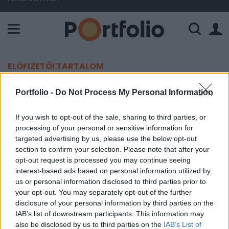
A Paksi Atomerőmű összteljesítménye 428 MW. A Duna vízállá
ELŐFIZETŐI TARTALOM
Változás jön a 2-es metrónál
Portfolio -
Do Not Process My Personal Information
MTI
If you wish to opt-out of the sale, sharing to third parties, or
processing of your personal or sensitive information for
2023. október 27. 10:38
targeted advertising by us, please use the below opt-out
section to confirm your selection. Please note that after your
Karbantartás miatt rövidített útvonalon jár a 2-es
opt-out request is processed you may continue seeing
metró az Örs vezér tere és a Puskás Ferenc
interest-based ads based on personal information utilized by
Stadion között a hétvégén - közölte a Budapesti
us or personal information disclosed to third parties prior to
your opt-out. You may separately opt-out of the further
Közlekedési Központ (BKK) pénteken az MTI-vel.
disclosure of your personal information by third parties on the
IAB’s list of downstream participants. This information may
Azt írták, hogy a 2-es metró helyett M2-es jelzéssel
also be disclosed by us to third parties on the
IAB’s List of
pótlóbusz indul az Örs vezér tere és a Puskás Ferenc