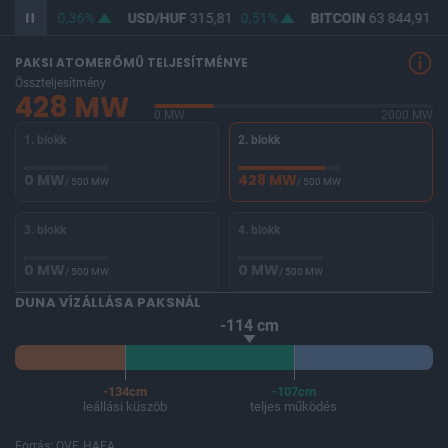
364,47
0,36%
USD/HUF
315,81
0,51%
BITCOIN
63 844,91
-
PAKSI ATOMERŐMŰ TELJESÍTMÉNYE
Összteljesítmény
428 MW
0 MW
2000 MW
1. blokk
2. blokk
0 MW
428 MW
/ 500 MW
/ 500 MW
3. blokk
4. blokk
0 MW
0 MW
/ 500 MW
/ 500 MW
DUNA VÍZÁLLÁSA PAKSNÁL
-114 cm
-134cm
-107cm
leállási küszöb
teljes működés
Forrás: OVF, HAEA