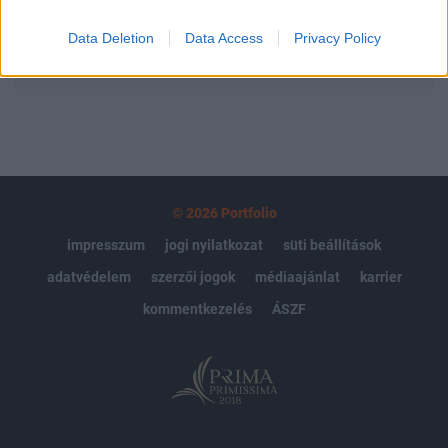
Data Deletion
Data Access
Privacy Policy
MÁR ELŐFIZETŐNK VAGY?
BEJELENTKEZÉS
© 2026 Portfolio
impresszum
jogi nyilatkozat
süti beállítások
adatvédelem
szerzői jogok
médiaajánlat
karrier
kommentkezelés
ÁSZF