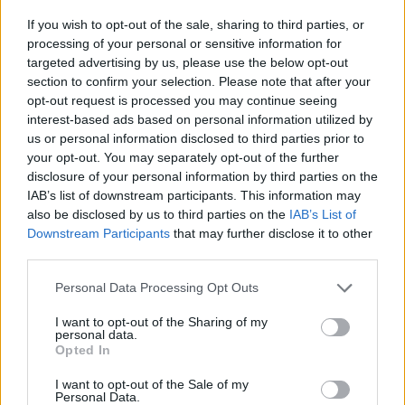
A rendőrség szerint Gazipur iparvárosában 250 vállalkozás,
If you wish to opt-out of the sale, sharing to third parties, or
Asuliában pedig legkevesebb ötven "nagyon nagy" üzem
processing of your personal or sensitive information for
érintett összesen több mint 15 ezer munkavállalóval.
targeted advertising by us, please use the below opt-out
section to confirm your selection. Please note that after your
Gazipur és Asulia a főváros, Dakka elővárosai. A hétfő óta
opt-out request is processed you may continue seeing
tartó, részben erőszakba torkolló megmozdulások során
interest-based ads based on personal information utilized by
eddig legalább ketten meghaltak.Gazipurban a tüntetők
us or personal information disclosed to third parties prior to
már több mint ötven üzemet kifosztottak...
your opt-out. You may separately opt-out of the further
disclosure of your personal information by third parties on the
IAB’s list of downstream participants. This information may
KEDVES OLVASÓNK!
also be disclosed by us to third parties on the
IAB’s List of
Downstream Participants
that may further disclose it to other
A keresett cikk a portfolio.hu hírarchívumához
third parties.
tartozik, melynek olvasása előfizetéses
regisztrációhoz kötött.
Personal Data Processing Opt Outs
Az előfizetés a következőket tartalmazza:
I want to opt-out of the Sharing of my
personal data.
Portfolio.hu teljes cikkarchívum
Opted In
Kötéslisták: BÉT elmúlt 2 év napon belüli
I want to opt-out of the Sale of my
kötéslistái
Personal Data.