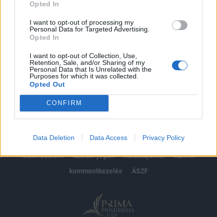
Opted In
Előfizetés
I want to opt-out of processing my
Personal Data for Targeted Advertising.
Opted In
MÁR ELŐFIZETŐNK VAGY?
BEJELENTKEZÉS
I want to opt-out of Collection, Use,
Retention, Sale, and/or Sharing of my
Personal Data that Is Unrelated with the
Purposes for which it was collected.
Opted Out
CONFIRM
© 2026 Portfolio
Data Deletion
Data Access
Privacy Policy
impresszum
jogi nyilatkozat
süti beállítások
adatvédelem
szerzői jogok
médiaajánlat
karrier
kommentkezelés
ÁSZF