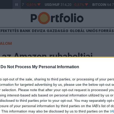
R/HUF
363,17
-0,61%
USD/HUF
314,20
-0,87%
BITCOIN
64 7
EFEKTETÉS
BANK
DEVIZA
GAZDASÁG
GLOBÁL
UNIÓS FORRÁ
TALOM
 az Amazon ruhaboltjai
-
Do Not Process My Personal Information
1:13
to opt-out of the sale, sharing to third parties, or processing of your per
formation for targeted advertising by us, please use the below opt-out s
eskedelmi óriás november 9-én bezárja két fizikai ruh
r selection. Please note that after your opt-out request is processed y
eing interest-based ads based on personal information utilized by us or
 még két évet sem éltek meg - írja a The Verge.
disclosed to third parties prior to your opt-out. You may separately opt-
losure of your personal information by third parties on the IAB’s list of
sában nyitotta meg első Style üzletét a kaliforniai Los Angeles
. This information may also be disclosed by us to third parties on the
IA
élyre szabott és kényelmes vásárlási élményt nyújt majd, mik