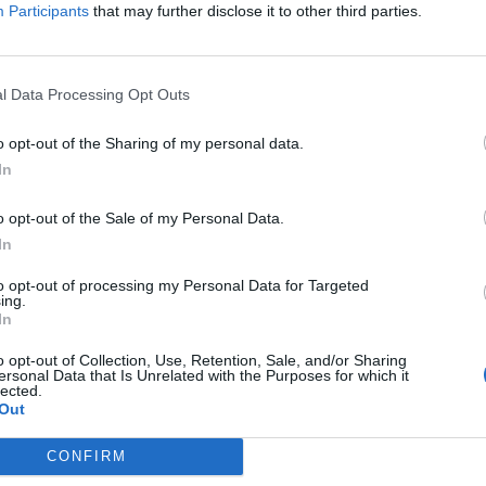
Participants
that may further disclose it to other third parties.
helyszín az ohiói Columbusban nyílt meg 2022 októberében. A c
rlási élményre" koncentrál. Kristen Kish szóvivő...
l Data Processing Opt Outs
ASÓNK!
o opt-out of the Sharing of my personal data.
a portfolio.hu hírarchívumához tartozik, melynek olvasása előf
In
ötött.
o opt-out of the Sale of my Personal Data.
övetkezőket tartalmazza:
In
 teljes cikkarchívum
 BÉT elmúlt 2 év napon belüli
to opt-out of processing my Personal Data for Targeted
ing.
In
o opt-out of Collection, Use, Retention, Sale, and/or Sharing
Előfizetés
ersonal Data that Is Unrelated with the Purposes for which it
lected.
Out
NK VAGY?
BEJELENTKEZÉS
CONFIRM