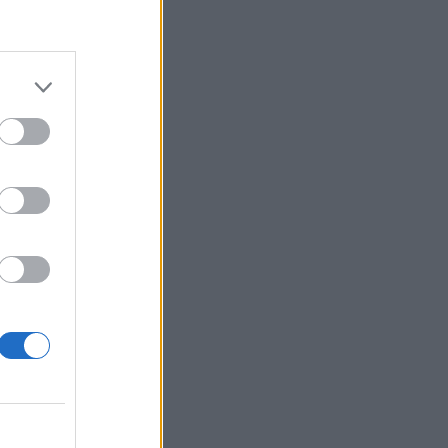
ég indoklása szerint
izetéses