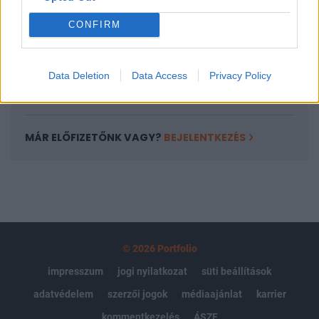
Portfolio.hu teljes cikkarchívum
CONFIRM
Kötéslisták: BÉT elmúlt 2 év napon belüli
kötéslistái
Data Deletion
Data Access
Privacy Policy
Előfizetés
MÁR ELŐFIZETŐNK VAGY?
BEJELENTKEZÉS
© 2026 Portfolio
impresszum
jogi nyilatkozat
süti beállítások
adatvédelem
szerzői jogok
médiaajánlat
karrier
kommentkezelés
ÁSZF