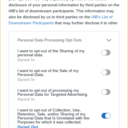
megjegyezni ugyanakkor, hogy a nyugdíjasok egy
disclosure of your personal information by third parties on the
IAB’s list of downstream participants. This information may
részének nem jár ez az emelés, azoknak, akik
also be disclosed by us to third parties on the
IAB’s List of
januárban még nem kaptak nyugdíjemelést.
Downstream Participants
that may further disclose it to other
third parties.
A vártnál magasabb idei infláció miatt kiegészítő
nyugdíjemelést fizet az állam, az érintetteknek
Personal Data Processing Opt Outs
visszamenőlegesen. Január elsejétől jár ez a kompenzáció,
I want to opt-out of the Sharing of my
ami a gyakorlatban azt jelenti, hogy akik bankszámlára
personal data.
kapják az összeget, azoknak már ma, akiknek pedig a
Opted In
postás hozza, azok a mai naptól kezdődően érkezik meg a
I want to opt-out of the Sale of my
plusz pénz. Ez a plusz pénz a következő tételekből...
Personal Data.
Opted In
I want to opt-out of processing my
KEDVES OLVASÓNK!
Personal Data for Targeted Advertising.
Opted In
A keresett cikk a portfolio.hu hírarchívumához
tartozik, melynek olvasása előfizetéses
I want to opt-out of Collection, Use,
Retention, Sale, and/or Sharing of my
regisztrációhoz kötött.
Personal Data that Is Unrelated with the
Purposes for which it was collected.
Az előfizetés a következőket tartalmazza:
Opted Out