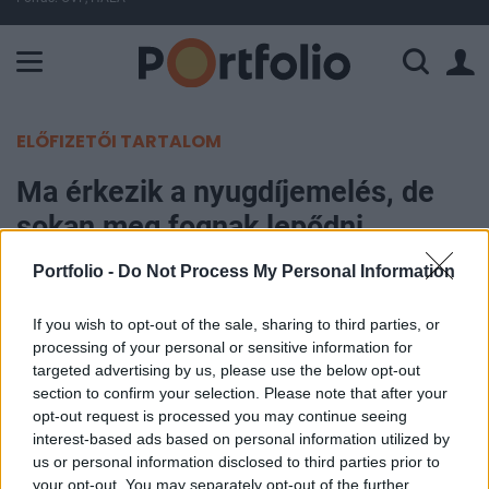
A Paksi Atomerőmű összteljesítménye 224 MW. A Duna vízállá
ELŐFIZETŐI TARTALOM
Ma érkezik a nyugdíjemelés, de
sokan meg fognak lepődni
Portfolio -
Do Not Process My Personal Information
Portfolio
2023. november 10. 06:12
If you wish to opt-out of the sale, sharing to third parties, or
processing of your personal or sensitive information for
Az öregségi nyugdíjban részesülők, valamint a
targeted advertising by us, please use the below opt-out
nyugdíjszerű ellátásra jogosult 2,5 millió ember
section to confirm your selection. Please note that after your
opt-out request is processed you may continue seeing
számára fontos nap a mai. Megérkezik ugyanis az
interest-based ads based on personal information utilized by
emelt novemberi nyugdíj, valamint a 3,1%-os
us or personal information disclosed to third parties prior to
emelés visszamenőlegesen 10+1 hónapra. Fontos
your opt-out. You may separately opt-out of the further