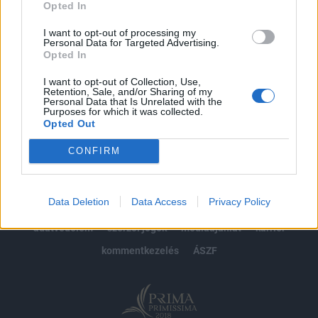
Opted In
Előfizetés
I want to opt-out of processing my
Personal Data for Targeted Advertising.
Opted In
MÁR ELŐFIZETŐNK VAGY?
BEJELENTKEZÉS
I want to opt-out of Collection, Use,
Retention, Sale, and/or Sharing of my
Personal Data that Is Unrelated with the
Purposes for which it was collected.
Opted Out
CONFIRM
© 2026 Portfolio
Data Deletion
Data Access
Privacy Policy
impresszum
jogi nyilatkozat
süti beállítások
adatvédelem
szerzői jogok
médiaajánlat
karrier
kommentkezelés
ÁSZF