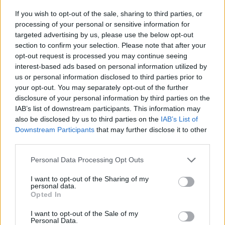
Forintárfolyam, kamatok, infláció - Mi vár ránk 2024-ben?A
If you wish to opt-out of the sale, sharing to third parties, or
magyar kamatkilátásokról is szó lesz a Portfolio következő,
processing of your personal or sensitive information for
Signature előfizetőknek szóló befektetői klubján. Most
targeted advertising by us, please use the below opt-out
section to confirm your selection. Please note that after your
érdemes regisztrálni:Információ és jelentkezés Perlusz
opt-out request is processed you may continue seeing
László, a Vállalkozók és Munkáltatók Országos Szövetsége
interest-based ads based on personal information utilized by
(VOSZ) főtitkára a Világgazdaságnak nyilatkozva szintén a
us or personal information disclosed to third parties prior to
jegybanki kamatvágások...
your opt-out. You may separately opt-out of the further
disclosure of your personal information by third parties on the
IAB’s list of downstream participants. This information may
KEDVES OLVASÓNK!
also be disclosed by us to third parties on the
IAB’s List of
Downstream Participants
that may further disclose it to other
A keresett cikk a portfolio.hu hírarchívumához
third parties.
tartozik, melynek olvasása előfizetéses
regisztrációhoz kötött.
Personal Data Processing Opt Outs
Az előfizetés a következőket tartalmazza:
I want to opt-out of the Sharing of my
personal data.
Portfolio.hu teljes cikkarchívum
Opted In
Kötéslisták: BÉT elmúlt 2 év napon belüli
I want to opt-out of the Sale of my
kötéslistái
Personal Data.