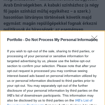
Arab Emírségekben. A kabuki színházhoz (a négy
fő japán színházi műfaj egyikéhez – a szerk.)
hasonlóan látványos történések követik majd
egymást: magán repülőgépekkel fognak érkezni
politikusok és hírességek; az eseményen
felszólalók közelgő végzetet vizionálnak; a nem
Portfolio -
Do Not Process My Personal Information
kormányzati szervezetek felelősöket kiáltanak ki;
a politikai tárgyalások feszültté válnak és
If you wish to opt-out of the sale, sharing to third parties, or
elkerülhetetlenül elhúzódnak; majd végezetül
processing of your personal or sensitive information for
aláírásra kerül egy új klímamegállapodás,
targeted advertising by us, please use the below opt-out
amelytől a konferencia résztvevői azt remélik,
section to confirm your selection. Please note that after your
opt-out request is processed you may continue seeing
illetve úgy tesznek, mintha azzal meg lehetne
interest-based ads based on personal information utilized by
változtatni a dolgok jelenlegi menetét.
us or personal information disclosed to third parties prior to
your opt-out. You may separately opt-out of the further
Sustainable World 2026Szeptember 8-án jön az év egyik
disclosure of your personal information by third parties on the
legjelentősebb üzleti fenntarthatósági találkozója, a
IAB’s list of downstream participants. This information may
Portfolio Sustainable World 2026. A szektorsemleges
also be disclosed by us to third parties on the
IAB’s List of