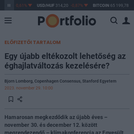
363,17
-0,61%
USD/HUF
314,20
-0,87%
BITCOIN
65 199,78
0
ELŐFIZETŐI TARTALOM
Egy újabb eltékozolt lehetőség az
éghajlatváltozás kezelésére?
Bjorn Lomborg, Copenhagen Consensus, Stanford Egyetem
2023. november 29. 10:00
Hamarosan megkezdődik az újabb éves –
november 30. és december 12. között
megrendezendő – klímakonferencia az Egyesült