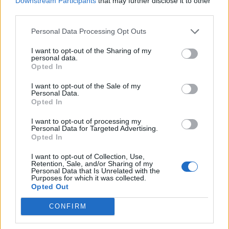
konferencia a zöld gazdasággal kapcsolatos
Downstream Participants
that may further disclose it to other
third parties.
aktualitásokkal, a legégetőbb beavatkozási gyakorlatokkal
foglalkozik, de emellett helyszíne a Green Awards
Personal Data Processing Opt Outs
díjátadónak is. Részletek a linken.Információ és jelentkezés
...
I want to opt-out of the Sharing of my
personal data.
Opted In
KEDVES OLVASÓNK!
I want to opt-out of the Sale of my
Personal Data.
A keresett cikk a portfolio.hu hírarchívumához
Opted In
tartozik, melynek olvasása előfizetéses
I want to opt-out of processing my
regisztrációhoz kötött.
Personal Data for Targeted Advertising.
Opted In
Az előfizetés a következőket tartalmazza:
I want to opt-out of Collection, Use,
Portfolio.hu teljes cikkarchívum
Retention, Sale, and/or Sharing of my
Personal Data that Is Unrelated with the
Kötéslisták: BÉT elmúlt 2 év napon belüli
Purposes for which it was collected.
kötéslistái
Opted Out
CONFIRM
Előfizetés