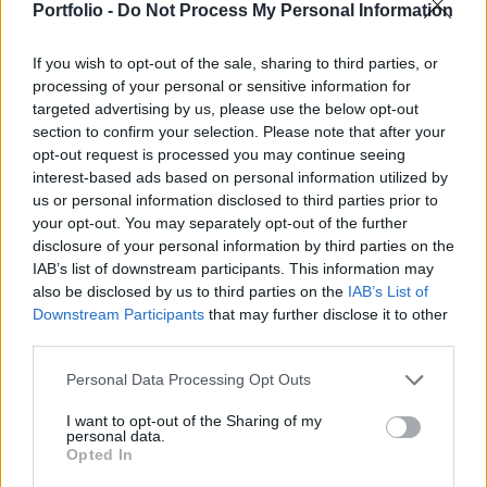
Portfolio -
Do Not Process My Personal Information
írja a Bloomberg.
A Bloomberg által megkérdezett meteorológusok szerint az
If you wish to opt-out of the sale, sharing to third parties, or
processing of your personal or sensitive information for
Egyesült Királyságban, Franciaországban és
targeted advertising by us, please use the below opt-out
Németországban az átlagosnál magasabb hőmérséklet
section to confirm your selection. Please note that after your
várható, míg Skandináviában és Skócia északi részén
opt-out request is processed you may continue seeing
továbbra is extrém hideg lesz, Spanyolországban,
interest-based ads based on personal information utilized by
Törökországban és a Balkánon pedig a szokásosnál
us or personal information disclosed to third parties prior to
melegebb idő várható a következő hetekben. Amy
your opt-out. You may separately opt-out of the further
Hodgson, az Atmospheric...
disclosure of your personal information by third parties on the
IAB’s list of downstream participants. This information may
also be disclosed by us to third parties on the
IAB’s List of
KEDVES OLVASÓNK!
Downstream Participants
that may further disclose it to other
third parties.
A keresett cikk a portfolio.hu hírarchívumához
Personal Data Processing Opt Outs
tartozik, melynek olvasása előfizetéses
regisztrációhoz kötött.
I want to opt-out of the Sharing of my
personal data.
Az előfizetés a következőket tartalmazza:
Opted In
Portfolio.hu teljes cikkarchívum