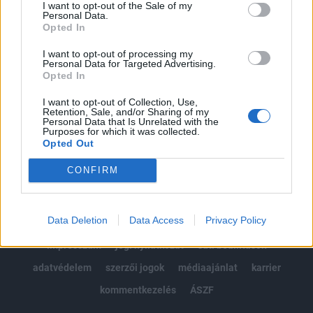
I want to opt-out of the Sale of my
Kötéslisták: BÉT elmúlt 2 év napon belüli
Personal Data.
Opted In
kötéslistái
I want to opt-out of processing my
Előfizetés
Personal Data for Targeted Advertising.
Opted In
I want to opt-out of Collection, Use,
Retention, Sale, and/or Sharing of my
MÁR ELŐFIZETŐNK VAGY?
BEJELENTKEZÉS
Personal Data that Is Unrelated with the
Purposes for which it was collected.
Opted Out
CONFIRM
Data Deletion
Data Access
Privacy Policy
© 2026 Portfolio
impresszum
jogi nyilatkozat
süti beállítások
adatvédelem
szerzői jogok
médiaajánlat
karrier
kommentkezelés
ÁSZF