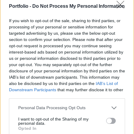
miniszterelnök a Vállalkozók és Munkáltatók
Portfolio -
Do Not Process My Personal Information
Országos Szövetsége (VOSZ) rendezvényén
pénteken Budapesten - tudósított az MTI.
If you wish to opt-out of the sale, sharing to third parties, or
processing of your personal or sensitive information for
Orbán Viktor a magyar vállalkozók napja alkalmából tartott
targeted advertising by us, please use the below opt-out
ünnepségen kifejtette, az, hogy 2023-at így kivédték, 2024-
section to confirm your selection. Please note that after your
ben jól láthatóan visszatér a növekedés és közben
opt-out request is processed you may continue seeing
interest-based ads based on personal information utilized by
"egyetlen penny" európai uniós támogatás sem érkezett
us or personal information disclosed to third parties prior to
Magyarországra, jól mutatja: lehet úgy szervezni a
your opt-out. You may separately opt-out of the further
gazdasági életet, hogy csak saját erőforrásokra vagy piaci
disclosure of your personal information by third parties on the
alapon bevont erőforrásokra építik...
IAB’s list of downstream participants. This information may
also be disclosed by us to third parties on the
IAB’s List of
Downstream Participants
that may further disclose it to other
KEDVES OLVASÓNK!
third parties.
A keresett cikk a portfolio.hu hírarchívumához
Personal Data Processing Opt Outs
tartozik, melynek olvasása előfizetéses
regisztrációhoz kötött.
I want to opt-out of the Sharing of my
personal data.
Opted In
Az előfizetés a következőket tartalmazza: