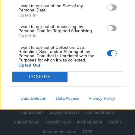
Portfolio.hu teljes cikkarchívum
I want to opt-out of the Sale of my
Personal Data.
Kötéslisták: BÉT elmúlt 2 év napon belüli
Opted In
kötéslistái
I want to opt-out of processing my
Personal Data for Targeted Advertising.
Előfizetés
Opted In
I want to opt-out of Collection, Use,
Retention, Sale, and/or Sharing of my
MÁR ELŐFIZETŐNK VAGY?
BEJELENTKEZÉS
Personal Data that Is Unrelated with the
Purposes for which it was collected.
Opted Out
CONFIRM
Data Deletion
Data Access
Privacy Policy
© 2026 Portfolio
impresszum
jogi nyilatkozat
süti beállítások
adatvédelem
szerzői jogok
médiaajánlat
karrier
kommentkezelés
ÁSZF