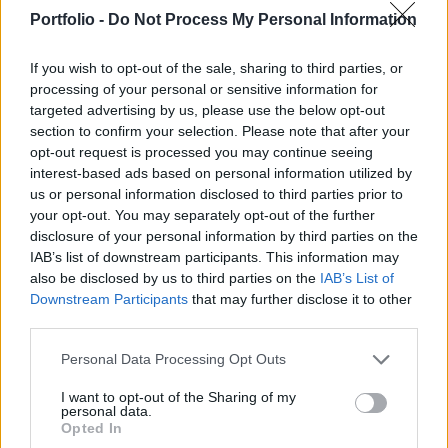
átvezénylésre készülnek a tankerületek - közölte
Portfolio -
Do Not Process My Personal Information
az RTL.
If you wish to opt-out of the sale, sharing to third parties, or
Ahogy korábban a Portfolio is beszámolt róla, 2023-ban
processing of your personal or sensitive information for
összesen 4314 tanár szüntette meg közalkalmazotti
targeted advertising by us, please use the below opt-out
jogviszonyát, vagyis szeptember végéig a tanárok 5
section to confirm your selection. Please note that after your
százaléka döntött úgy, hogy nem tanít tovább. A
opt-out request is processed you may continue seeing
felmondási hullám oka, hogy az idei tanévkezdés a
interest-based ads based on personal information utilized by
us or personal information disclosed to third parties prior to
közoktatásban dolgozó tanárok számára egyúttal azt is
your opt-out. You may separately opt-out of the further
jelentette, hogy dönteniük kellett, elfogadják-e a
disclosure of your personal information by third parties on the
státusztörvény...
IAB’s list of downstream participants. This information may
also be disclosed by us to third parties on the
IAB’s List of
Downstream Participants
that may further disclose it to other
KEDVES OLVASÓNK!
third parties.
A keresett cikk a portfolio.hu hírarchívumához
Personal Data Processing Opt Outs
tartozik, melynek olvasása előfizetéses
regisztrációhoz kötött.
I want to opt-out of the Sharing of my
personal data.
Opted In
Az előfizetés a következőket tartalmazza: