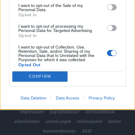
Portfolio.hu teljes cikkarchívum
I want to opt-out of the Sale of my
Personal Data.
Kötéslisták: BÉT elmúlt 2 év napon belüli
Opted In
kötéslistái
I want to opt-out of processing my
Personal Data for Targeted Advertising.
Előfizetés
Opted In
I want to opt-out of Collection, Use,
Retention, Sale, and/or Sharing of my
MÁR ELŐFIZETŐNK VAGY?
BEJELENTKEZÉS
Personal Data that Is Unrelated with the
Purposes for which it was collected.
Opted Out
CONFIRM
Data Deletion
Data Access
Privacy Policy
© 2026 Portfolio
impresszum
jogi nyilatkozat
süti beállítások
adatvédelem
szerzői jogok
médiaajánlat
karrier
kommentkezelés
ÁSZF