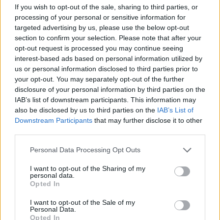
If you wish to opt-out of the sale, sharing to third parties, or
magyar gazdaságot érintő legfontosabb kérdésekről
processing of your personal or sensitive information for
részletesen szó lesz klubeseményünkön.Információ és
targeted advertising by us, please use the below opt-out
jelentkezés „Az immár hagyományos miniszterelnöki
section to confirm your selection. Please note that after your
kormányinfót a kellő időben meg fogjuk hirdetni a
opt-out request is processed you may continue seeing
szerkesztőségek számára” – válaszolta Havasi Bertalan, a
interest-based ads based on personal information utilized by
kormányfő sajtófőnöke a portál kérdésére...
us or personal information disclosed to third parties prior to
your opt-out. You may separately opt-out of the further
disclosure of your personal information by third parties on the
KEDVES OLVASÓNK!
IAB’s list of downstream participants. This information may
also be disclosed by us to third parties on the
IAB’s List of
A keresett cikk a portfolio.hu hírarchívumához
Downstream Participants
that may further disclose it to other
tartozik, melynek olvasása előfizetéses
third parties.
regisztrációhoz kötött.
Personal Data Processing Opt Outs
Az előfizetés a következőket tartalmazza:
I want to opt-out of the Sharing of my
Portfolio.hu teljes cikkarchívum
personal data.
Opted In
Kötéslisták: BÉT elmúlt 2 év napon belüli
kötéslistái
I want to opt-out of the Sale of my
Personal Data.
Opted In