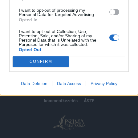
Előfizetés
I want to opt-out of processing my
Personal Data for Targeted Advertising.
Opted In
MÁR ELŐFIZETŐNK VAGY?
BEJELENTKEZÉS
I want to opt-out of Collection, Use,
Retention, Sale, and/or Sharing of my
Personal Data that Is Unrelated with the
Purposes for which it was collected.
Opted Out
CONFIRM
© 2026 Portfolio
impresszum
jogi nyilatkozat
süti beállítások
Data Deletion
Data Access
Privacy Policy
adatvédelem
szerzői jogok
médiaajánlat
karrier
kommentkezelés
ÁSZF