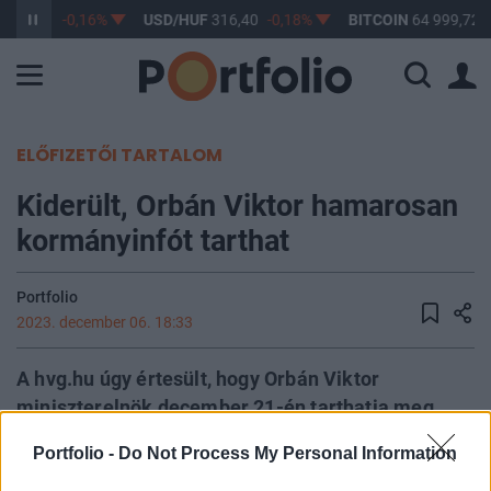
364,83
-0,16%
USD/HUF
316,40
-0,18%
BITCOIN
64 999,72
ELŐFIZETŐI TARTALOM
Kiderült, Orbán Viktor hamarosan
kormányinfót tarthat
Portfolio
2023. december 06. 18:33
A hvg.hu úgy értesült, hogy Orbán Viktor
miniszterelnök december 21-én tarthatja meg
szokásos éves sajtótájékoztatóját.
Portfolio -
Do Not Process My Personal Information
Forintárfolyam, kamatok, infláció - Mi vár ránk 2024-ben?A