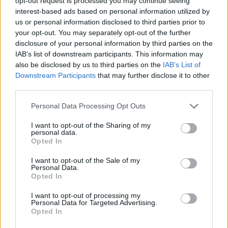
opt-out request is processed you may continue seeing
korábbi kérésére reagált, amelyben Biden arra
interest-based ads based on personal information utilized by
us or personal information disclosed to third parties prior to
kérte a republikánusokat, hogy nyújtsanak további
your opt-out. You may separately opt-out of the further
katonai segítséget Ukrajnának. Az amerikai elnök
disclosure of your personal information by third parties on the
egyben figyelmeztetett, hogy egy esetleges orosz
IAB’s list of downstream participants. This information may
győzelem olyan helyzetet teremthet, amelyben
also be disclosed by us to third parties on the
IAB’s List of
Downstream Participants
that may further disclose it to other
Moszkva NATO-szövetségeseket támadhat meg,
third parties.
így végül amerikai katonák is bevonódhatnak a
konfliktusba.
Personal Data Processing Opt Outs
I want to opt-out of the Sharing of my
Érdemes felidézni, hogy az amerikai szenátus republikánus
personal data.
tagjai szerdán megakadályozták annak a demokraták által
Opted In
támogatott törvényjavaslatnak az elfogadását, amely több
I want to opt-out of the Sale of my
milliárd dollár értékű új katonai segélyt nyújtott volna
Personal Data.
Ukrajnának. Cameron brit külügyminiszter nem az ukrán
Opted In
nép bátorsága és egysége miatt fejezte ki aggodalmát,
I want to opt-out of processing my
hanem amiatt, vajon képesek lesznek-e...
Personal Data for Targeted Advertising.
Opted In