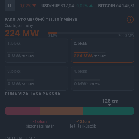
F
365,33
-0,02%
USD/HUF
317,04
0,02%
BITCOIN
64 145,85
-
PAKSI ATOMERŐMŰ TELJESÍTMÉNYE
Összteljesítmény
224 MW
0 MW
2000 MW
1. blokk
2. blokk
0 MW
224 MW
/ 500 MW
/ 500 MW
3. blokk
4. blokk
0 MW
0 MW
/ 500 MW
/ 500 MW
DUNA VÍZÁLLÁSA PAKSNÁL
-128 cm
-144cm
-134cm
biztonsági határ
leállási küszöb
Forrás: OVF, HAEA