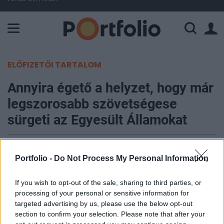
A Paksi Atomerőmű összteljesítménye 224 MW. A Duna vízállá
ELŐFIZETŐI TARTALOM
Annyira égető a helyzet, hogy már
legszorosabb szövetségese
sürgeti az Egyesült Államokat
Portfolio
2023. december 07. 18:01
Portfolio -
Do Not Process My Personal Information
A brit külügyminiszter, David Cameron arra
If you wish to opt-out of the sale, sharing to third parties, or
processing of your personal or sensitive information for
szólította fel az amerikai döntéshozókat
targeted advertising by us, please use the below opt-out
Washingtonban, hogy támogassák Ukrajnát.
section to confirm your selection. Please note that after your
Cameron felhívásával Joe Biden amerikai elnök