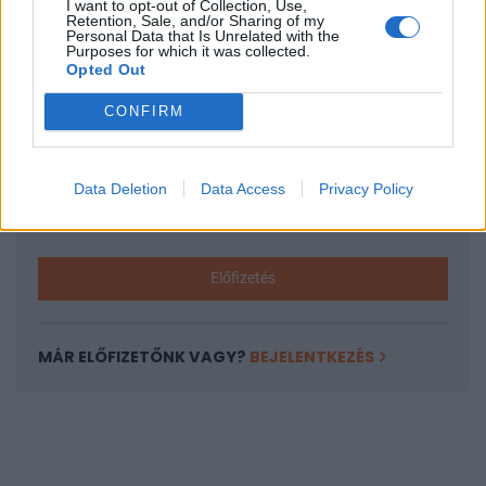
I want to opt-out of Collection, Use,
KEDVES OLVASÓNK!
Retention, Sale, and/or Sharing of my
Personal Data that Is Unrelated with the
A keresett cikk a portfolio.hu hírarchívumához
Purposes for which it was collected.
Opted Out
tartozik, melynek olvasása előfizetéses
regisztrációhoz kötött.
CONFIRM
Az előfizetés a következőket tartalmazza:
Portfolio.hu teljes cikkarchívum
Data Deletion
Data Access
Privacy Policy
Kötéslisták: BÉT elmúlt 2 év napon belüli
kötéslistái
Előfizetés
MÁR ELŐFIZETŐNK VAGY?
BEJELENTKEZÉS