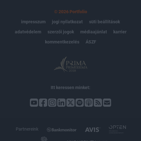
© 2026 Portfolio
impresszum
jogi nyilatkozat
süti beállítások
adatvédelem
szerzői jogok
médiaajánlat
karrier
kommentkezelés
ÁSZF
Itt keressen minket:
Partnereink