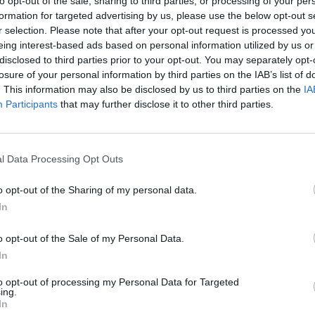
to opt-out of the sale, sharing to third parties, or processing of your per
formation for targeted advertising by us, please use the below opt-out s
r selection. Please note that after your opt-out request is processed y
eing interest-based ads based on personal information utilized by us or
:50
disclosed to third parties prior to your opt-out. You may separately opt-
losure of your personal information by third parties on the IAB’s list of
. This information may also be disclosed by us to third parties on the
IA
inttal indul a munkásszállások építését támogató új p
Participants
that may further disclose it to other third parties.
ztosít majd lakhatást. A szálláshelyek legalább 50 s
ámára kell biztosítani - mondta Czomba Sándor, a Ga
M) foglalkoztatáspolitikáért felelős államtitkára az M
l Data Processing Opt Outs
ági Economic Forum 2026Október 15-én jön a Nyugat-magyaro
o opt-out of the Sharing of my personal data.
intű szakmai párbeszédet és értékes üzleti kapcsolatokat kínál
In
. Részletek a linken.Információ és jelentkezésJól ismert a ma
hajlandósága, de a munkaerőpiacra most minden munkáskéz kell
o opt-out of the Sale of my Personal Data.
In
ASÓNK!
to opt-out of processing my Personal Data for Targeted
ing.
a portfolio.hu hírarchívumához tartozik, melynek olvasása előf
In