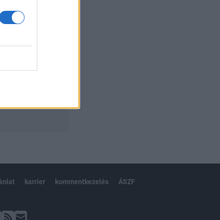
ánlat
karrier
kommentkezelés
ÁSZF