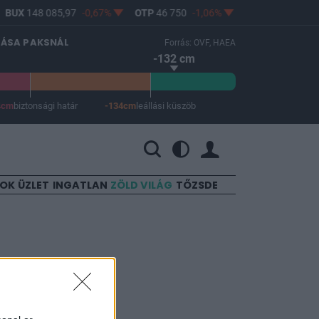
BUX
148 085,97
-0,67%
OTP
46 750
-1,06%
MOL
4 608
-2,25
LÁSA PAKSNÁL
Forrás: OVF, HAEA
-132 cm
4cm
biztonsági határ
-134cm
leállási küszöb
 a leállási küszöb -134 cm.
SOK
ÜZLET
INGATLAN
ZÖLD VILÁG
TŐZSDE
l