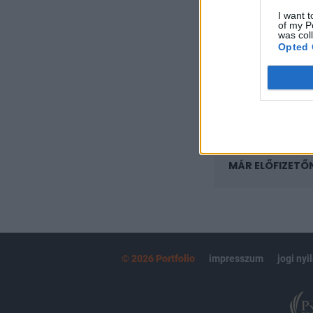
regisztrációhoz k
I want t
of my P
Az előfizetés a k
was col
Portfolio.hu
Opted 
Kötéslisták:
kötéslistái
MÁR ELŐFIZETŐ
© 2026 Portfolio
impresszum
jogi nyi