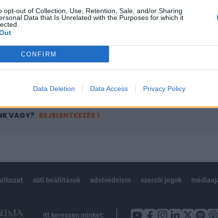
ötött.
o opt-out of Collection, Use, Retention, Sale, and/or Sharing
ersonal Data that Is Unrelated with the Purposes for which it
övetkezőket tartalmazza:
lected.
 teljes cikkarchívum
Out
 BÉT elmúlt 2 év napon belüli
CONFIRM
Előfizetés
Data Deletion
Data Access
Privacy Policy
NK VAGY?
BEJELENTKEZÉS
latkozat
süti beállítások
adatvédelem
szerzői jogok
médiaaj
Itt keressen minket: