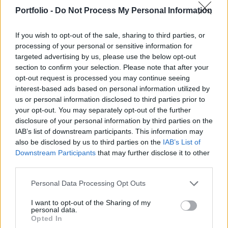
októberben – jelentette a Központi Statisztikai
Portfolio -
Do Not Process My Personal Information
Hivatal. A bővülést az energiaárak
normalizálódása okozza az import oldalán.
If you wish to opt-out of the sale, sharing to third parties, or
processing of your personal or sensitive information for
A külkereskedelmi termékforgalom az első becslés szerint
targeted advertising by us, please use the below opt-out
1 milliárd euró volt, de októberben az előző hónaphoz
section to confirm your selection. Please note that after your
viszonyítva a külkereskedelmi termékforgalom szintje az
opt-out request is processed you may continue seeing
interest-based ads based on personal information utilized by
exportoldalon 0,6 százalékkal csökkent, míg az
us or personal information disclosed to third parties prior to
importoldalon 1,9 százalékkal nőtt Az előző év tizedik
your opt-out. You may separately opt-out of the further
hónapjához képest az export euróban számított értéke 1,2
disclosure of your personal information by third parties on the
százalékkal nagyobb, míg az importé 13...
IAB’s list of downstream participants. This information may
also be disclosed by us to third parties on the
IAB’s List of
Downstream Participants
that may further disclose it to other
KEDVES OLVASÓNK!
third parties.
A keresett cikk a portfolio.hu hírarchívumához
Personal Data Processing Opt Outs
tartozik, melynek olvasása előfizetéses
regisztrációhoz kötött.
I want to opt-out of the Sharing of my
personal data.
Opted In
Az előfizetés a következőket tartalmazza: