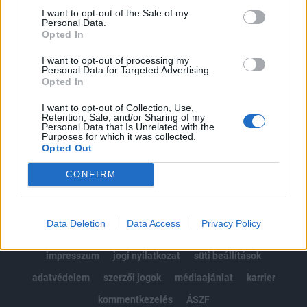
Portfolio.hu teljes cikkarchívum
I want to opt-out of the Sale of my
Personal Data.
Kötéslisták: BÉT elmúlt 2 év napon belüli
Opted In
kötéslistái
I want to opt-out of processing my
Personal Data for Targeted Advertising.
Előfizetés
Opted In
I want to opt-out of Collection, Use,
Retention, Sale, and/or Sharing of my
MÁR ELŐFIZETŐNK VAGY?
BEJELENTKEZÉS
Personal Data that Is Unrelated with the
Purposes for which it was collected.
Opted Out
CONFIRM
Data Deletion
Data Access
Privacy Policy
© 2026 Portfolio
impresszum
jogi nyilatkozat
süti beállítások
adatvédelem
szerzői jogok
médiaajánlat
karrier
kommentkezelés
ÁSZF