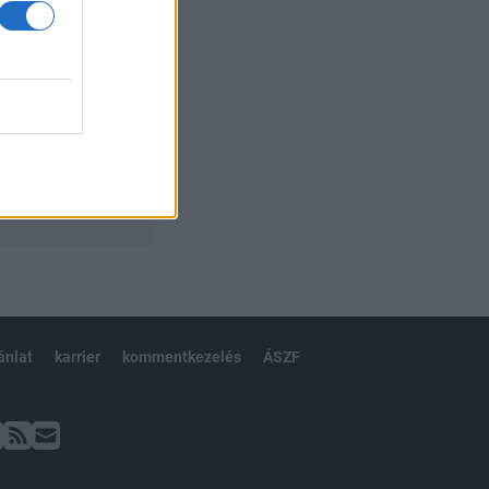
ánlat
karrier
kommentkezelés
ÁSZF