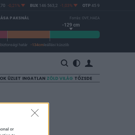
70
-0,21%
BUX
146 563,2
-1,03%
OTP
45 900
-1,82%
MO
LÁSA PAKSNÁL
Forrás: OVF, HAEA
-129 cm
m
biztonsági határ
-134cm
leállási küszöb
 a leállási küszöb -134 cm.
SOK
ÜZLET
INGATLAN
ZÖLD VILÁG
TŐZSDE
- Itt az
sonal or