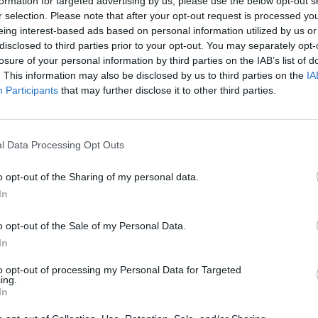
formation for targeted advertising by us, please use the below opt-out s
r selection. Please note that after your opt-out request is processed y
:38
eing interest-based ads based on personal information utilized by us or
disclosed to third parties prior to your opt-out. You may separately opt-
losure of your personal information by third parties on the IAB’s list of
főn délután a Szlovák Szállítmányozók Uniójának (UNA
. This information may also be disclosed by us to third parties on the
IA
Vysné Nemecké) lévő szlovák-ukrán határátkelőn tarto
Participants
that may further disclose it to other third parties.
szakított kamionos blokádjukat - jelentette a TASR s
rügynökség az UNAS-ra és a rendőrségre hivatkozva.
l Data Processing Opt Outs
 szervezete közölte: arra alapozva hozta meg ezt a döntést, hogy
kat és azok hatását a szlovák közúti szállítmányozási piacra. H
o opt-out of the Sharing of my personal data.
atározatlan időre hirdetik meg, az ukrán oldalról semmilyen t
In
kkor a kilépő teherforgalmat nem akadályozzák, és a személyf
o opt-out of the Sale of my Personal Data.
In
ASÓNK!
to opt-out of processing my Personal Data for Targeted
a portfolio.hu hírarchívumához tartozik, melynek olvasása előf
ing.
ötött.
In
övetkezőket tartalmazza: