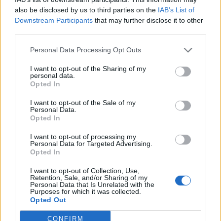
also be disclosed by us to third parties on the
IAB’s List of
Hagyományos módon a Google minden év végén
Downstream Participants
that may further disclose it to other
nyilvánosságra hozza, hogy keresője szerint milyen
third parties.
személyekre, eseményekre és fogalmakra kerestek rá
Personal Data Processing Opt Outs
leggyakrabban a felhasználók, bemutatva ezzel az adott
időszak legnépszerűbb témáit, illetve a legfontosabb
I want to opt-out of the Sharing of my
változásokat az előző évi trendekhez képest. A ‘Year in
personal data.
Opted In
Search’ oldalon a magyar és globális listák mellett a világ...
I want to opt-out of the Sale of my
Personal Data.
Opted In
KEDVES OLVASÓNK!
I want to opt-out of processing my
A keresett cikk a portfolio.hu hírarchívumához
Personal Data for Targeted Advertising.
tartozik, melynek olvasása előfizetéses
Opted In
regisztrációhoz kötött.
I want to opt-out of Collection, Use,
Retention, Sale, and/or Sharing of my
Az előfizetés a következőket tartalmazza:
Personal Data that Is Unrelated with the
Purposes for which it was collected.
Portfolio.hu teljes cikkarchívum
Opted Out
Kötéslisták: BÉT elmúlt 2 év napon belüli
kötéslistái
CONFIRM