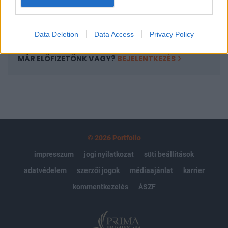
Előfizetés
Data Deletion
Data Access
Privacy Policy
MÁR ELŐFIZETŐNK VAGY?
BEJELENTKEZÉS
© 2026 Portfolio
impresszum
jogi nyilatkozat
süti beállítások
adatvédelem
szerzői jogok
médiaajánlat
karrier
kommentkezelés
ÁSZF