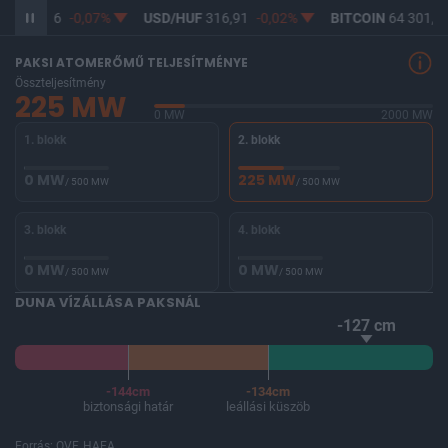
UF
365,16
-0,07%
USD/HUF
316,91
-0,02%
BITCOIN
64 301,88
PAKSI ATOMERŐMŰ TELJESÍTMÉNYE
Összteljesítmény
225 MW
0 MW
2000 MW
1. blokk
2. blokk
0 MW
225 MW
/ 500 MW
/ 500 MW
3. blokk
4. blokk
0 MW
0 MW
/ 500 MW
/ 500 MW
DUNA VÍZÁLLÁSA PAKSNÁL
-127 cm
-144cm
-134cm
biztonsági határ
leállási küszöb
Forrás: OVF, HAEA