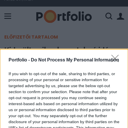
A Paksi Atomerőmű összteljesítménye 225 MW. A Duna vízállá
ELŐFIZETŐI TARTALOM
Kiderült, mikre kerestek rá idén
legtöbbet a magyarok
Portfolio -
Do Not Process My Personal Information
If you wish to opt-out of the sale, sharing to third parties, or
Portfolio
processing of your personal or sensitive information for
2023. december 11. 14:33
targeted advertising by us, please use the below opt-out
section to confirm your selection. Please note that after your
A Google idén ismét közzétette a leggyakoribb
opt-out request is processed you may continue seeing
keresések listáit, bemutatva, hogy mely
interest-based ads based on personal information utilized by
us or personal information disclosed to third parties prior to
témakörök érdekelték 2023-ban leginkább a
your opt-out. You may separately opt-out of the further
felhasználókat Magyarországon és az egész
disclosure of your personal information by third parties on the
világon.
IAB’s list of downstream participants. This information may