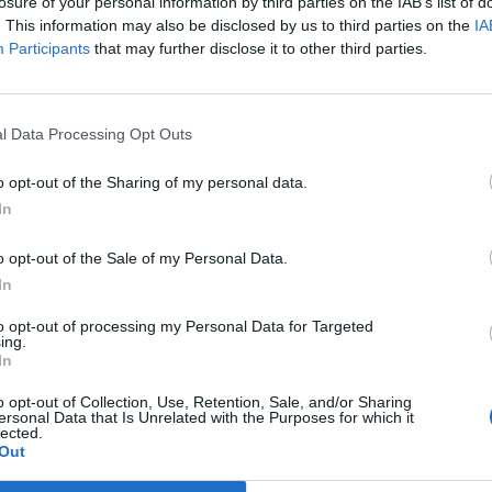
 vezérigazgatóhelyettese hétfőn, Kolumbiában tartott
losure of your personal information by third parties on the IAB’s list of
. This information may also be disclosed by us to third parties on the
IA
nt a világgazdaság hatalmi tömbökre való széttöredezése óriási
Participants
that may further disclose it to other third parties.
eti a Szovjetunió összeomlása óta elért eredményeket - számol
gy látja, hogy amennyiben Kína és az Egyesült Államok vezetésév
övekedést, amit a világkereskedelem bővülése...
l Data Processing Opt Outs
o opt-out of the Sharing of my personal data.
ASÓNK!
In
a portfolio.hu hírarchívumához tartozik, melynek olvasása előf
o opt-out of the Sale of my Personal Data.
ötött.
In
övetkezőket tartalmazza:
to opt-out of processing my Personal Data for Targeted
 teljes cikkarchívum
ing.
 BÉT elmúlt 2 év napon belüli
In
o opt-out of Collection, Use, Retention, Sale, and/or Sharing
ersonal Data that Is Unrelated with the Purposes for which it
lected.
Előfizetés
Out