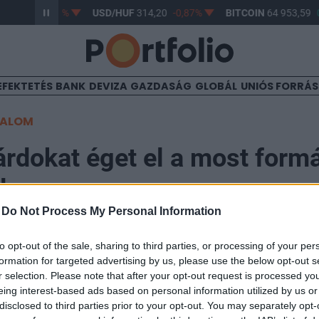
363,17
-0,61%
USD/HUF
314,20
-0,87%
BITCOIN
64 953,59
0
EFEKTETÉS
BANK
DEVIZA
GAZDASÁG
GLOBÁL
UNIÓS FORRÁ
TALOM
árdokat éget el a most formá
d
-
Do Not Process My Personal Information
:04
to opt-out of the sale, sharing to third parties, or processing of your per
formation for targeted advertising by us, please use the below opt-out s
r selection. Please note that after your opt-out request is processed y
egy második hidegháború küszöbén áll, ami ezermilliá
eing interest-based ads based on personal information utilized by us or
zteséget hozhat az emberiség számára – figyelmeztet
disclosed to third parties prior to your opt-out. You may separately opt-