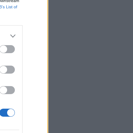
 beszédében.
 downstream
B’s List of
 gazdasági károkkal
 be a Guardian. Az
el kettészakad a
izetéses