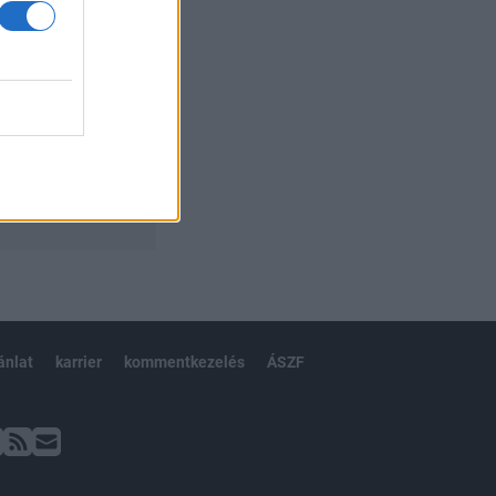
ánlat
karrier
kommentkezelés
ÁSZF