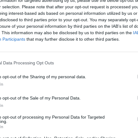
formation for targeted advertising by us, please use the below opt-out s
r selection. Please note that after your opt-out request is processed y
:08
eing interest-based ads based on personal information utilized by us or
disclosed to third parties prior to your opt-out. You may separately opt-
losure of your personal information by third parties on the IAB’s list of
y főpolgármester szerint az állam a szentendrei és a
. This information may also be disclosed by us to third parties on the
IA
st tervez. A városvezető Facebook-posztjában elfogad
Participants
that may further disclose it to other third parties.
et. FRISSÍTÉS!!! Időközben megkaptuk a MÁV reakcióját
l Data Processing Opt Outs
ékoztatta a Fővárost, hogy járműhiány miatt több vonalon ritkít
gedő járművek miatt ráadásul semmi garancia nincs arra, hogy 
o opt-out of the Sharing of my personal data.
dig már a mostani is sokaknak fog fájni – közölte. Hozzátette, a 
In
lító, ezzel a legforgalmasabb elővárosi...
o opt-out of the Sale of my Personal Data.
In
ASÓNK!
to opt-out of processing my Personal Data for Targeted
a portfolio.hu hírarchívumához tartozik, melynek olvasása előf
ing.
ötött.
In
övetkezőket tartalmazza: