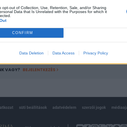
ötött.
o opt-out of Collection, Use, Retention, Sale, and/or Sharing
ersonal Data that Is Unrelated with the Purposes for which it
övetkezőket tartalmazza:
lected.
Out
 teljes cikkarchívum
 BÉT elmúlt 2 év napon belüli
CONFIRM
Előfizetés
Data Deletion
Data Access
Privacy Policy
NK VAGY?
BEJELENTKEZÉS
latkozat
süti beállítások
adatvédelem
szerzői jogok
médiaaj