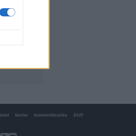
ánlat
karrier
kommentkezelés
ÁSZF