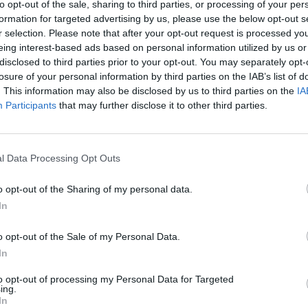
to opt-out of the sale, sharing to third parties, or processing of your per
formation for targeted advertising by us, please use the below opt-out s
:40
r selection. Please note that after your opt-out request is processed y
eing interest-based ads based on personal information utilized by us or
mok Szövetségi Autópálya-felügyelete kiadta az útburk
disclosed to third parties prior to your opt-out. You may separately opt-
losure of your personal information by third parties on the IAB’s list of
 vonatkozó szabványokat meghatározó, úgynevezett "E
. This information may also be disclosed by us to third parties on the
IA
si eszközök kézikönyvének (Manual on Uniform Traffic
Participants
that may further disclose it to other third parties.
dását. A frissített változat új irányelveket tartalmaz 
 az elektromos járművek töltőállomásainak jelzésére v
l Data Processing Opt Outs
ta az Egyesült Államokban az útépítés egyik legfontosabb ir
o opt-out of the Sharing of my personal data.
mal vizsgálták felül. A MUTCD fontos szerepet játszik az útburko
In
ésében az egész országban, biztosítva, hogy a járművezetők New
 jelzést és útburkolati jeleket ismerjék. A Szövetségi...
o opt-out of the Sale of my Personal Data.
In
ASÓNK!
to opt-out of processing my Personal Data for Targeted
ing.
a portfolio.hu hírarchívumához tartozik, melynek olvasása előf
In