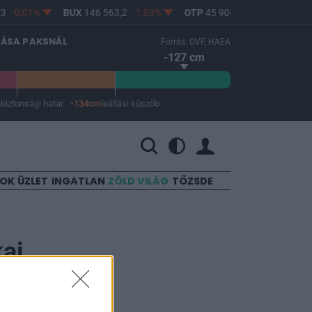
3
-0,01%
BUX
146 563,2
-1,03%
OTP
45 900
-1,82%
MOL
LÁSA PAKSNÁL
Forrás: OVF, HAEA
-127 cm
m
biztonsági határ
-134cm
leállási küszöb
 a leállási küszöb -134 cm.
SOK
ÜZLET
INGATLAN
ZÖLD VILÁG
TŐZSDE
kai