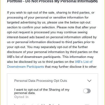
nem jelenti azt, hogy a dezinflációs folyamat
Portfolio -
Do Not Process My Personal Information
elakadt.
If you wish to opt-out of the sale, sharing to third parties, or
Decemberben 2,9% volt az éves infláció az eurózónában,
processing of your personal or sensitive information for
ami meghaladja az előző hónapban mért 2,4%-os éves
targeted advertising by us, please use the below opt-out
section to confirm your selection. Please note that after your
áremelkedést. Az elemzők arra számítottak, 3% lesz az
opt-out request is processed you may continue seeing
éves infláció decemberben, a közölt szám tehát ennél
interest-based ads based on personal information utilized by
kedvezőbb. Az infláció átmeneti emelkedése nem jelenti a
us or personal information disclosed to third parties prior to
dezinflációs folyamat elakadását, arra már számítani
your opt-out. You may separately opt-out of the further
lehetett. Várhatóan 2024 egészében kitart...
disclosure of your personal information by third parties on the
IAB’s list of downstream participants. This information may
also be disclosed by us to third parties on the
IAB’s List of
KEDVES OLVASÓNK!
Downstream Participants
that may further disclose it to other
third parties.
A keresett cikk a portfolio.hu hírarchívumához
tartozik, melynek olvasása előfizetéses
Personal Data Processing Opt Outs
regisztrációhoz kötött.
I want to opt-out of the Sharing of my
personal data.
Az előfizetés a következőket tartalmazza:
Opted In
Portfolio.hu teljes cikkarchívum