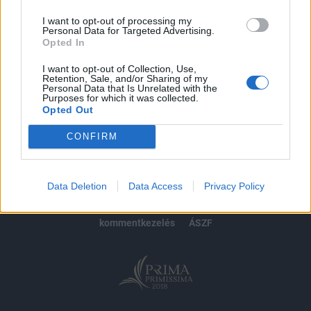
I want to opt-out of processing my
Personal Data for Targeted Advertising.
Opted In
MÁR ELŐFIZETŐNK VAGY?
BEJELENTKEZÉS
I want to opt-out of Collection, Use,
Retention, Sale, and/or Sharing of my
Personal Data that Is Unrelated with the
Purposes for which it was collected.
Opted Out
CONFIRM
© 2026 Portfolio
impresszum
jogi nyilatkozat
süti beállítások
Data Deletion
Data Access
Privacy Policy
adatvédelem
szerzői jogok
médiaajánlat
karrier
kommentkezelés
ÁSZF