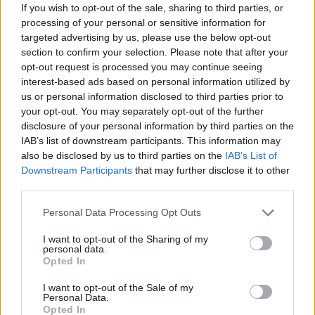
a benzin nagykereskedelmi ára a hét közepén nem változik
If you wish to opt-out of the sale, sharing to third parties, or
processing of your personal or sensitive information for
a friss adatok szerint. Így az aktuális átlagárakat
targeted advertising by us, please use the below opt-out
figyelembe véve szerdától az alábbi átlagárakon
section to confirm your selection. Please note that after your
tankolhatunk a kutakon: 95-ös benzin: 562 Ft/liter Gázolaj:
opt-out request is processed you may continue seeing
587 Ft/liter Bujdos Eszter, a holtankoljak ügyvezetője
interest-based ads based on personal information utilized by
szerint kedvezőek a kilátások...
us or personal information disclosed to third parties prior to
your opt-out. You may separately opt-out of the further
disclosure of your personal information by third parties on the
KEDVES OLVASÓNK!
IAB’s list of downstream participants. This information may
also be disclosed by us to third parties on the
IAB’s List of
A keresett cikk a portfolio.hu hírarchívumához
Downstream Participants
that may further disclose it to other
tartozik, melynek olvasása előfizetéses
third parties.
regisztrációhoz kötött.
Personal Data Processing Opt Outs
Az előfizetés a következőket tartalmazza:
I want to opt-out of the Sharing of my
Portfolio.hu teljes cikkarchívum
personal data.
Kötéslisták: BÉT elmúlt 2 év napon belüli
Opted In
kötéslistái
I want to opt-out of the Sale of my
Personal Data.
Opted In
Előfizetés