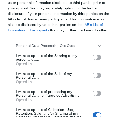
us or personal information disclosed to third parties prior to
Portfolio
your opt-out. You may separately opt-out of the further
2024. január 10. 08:24
disclosure of your personal information by third parties on the
IAB’s list of downstream participants. This information may
Szezonális kórokozónak nyilvánították
also be disclosed by us to third parties on the
IAB’s List of
Magyarországon a koronavírust, ezért könnyebb
Downstream Participants
that may further disclose it to other
third parties.
lett oltáshoz jutni – számolt be róla a Népszava.
Personal Data Processing Opt Outs
Azok is foglalhatnak időpontot az új Covid-oltásra az E-
térben, akik korábban már megkaptak négy vakcinát –
I want to opt-out of the Sharing of my
personal data.
vette észre a lap. A Nemzeti Népegészségügyi és
Opted In
Gyógyszerügyi Központ (NNGYK) a szezonális oltások
közé sorolta a Covid-elleni vakcinákat, ennek köszönhető a
I want to opt-out of the Sale of my
Personal Data.
változás. Az Országos Kórházi Főigazgatóság kérésére az
Opted In
oltópontok új időpontokat nyitottak...
I want to opt-out of processing my
Personal Data for Targeted Advertising.
Opted In
KEDVES OLVASÓNK!
I want to opt-out of Collection, Use,
A keresett cikk a portfolio.hu hírarchívumához
Retention, Sale, and/or Sharing of my
Personal Data that Is Unrelated with the