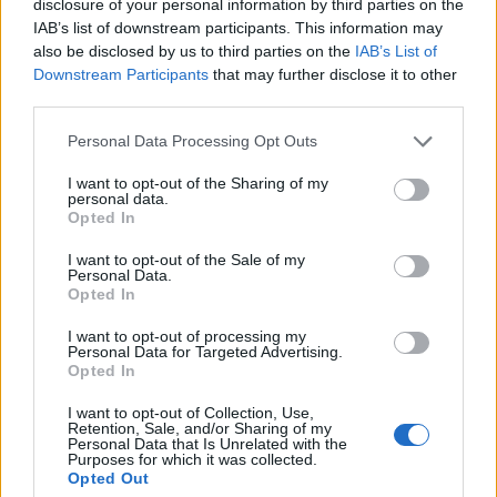
disclosure of your personal information by third parties on the
statisztikai hivatal, az Eurostat nem talált
IAB’s list of downstream participants. This information may
kivetnivalót a hazai módszertanban.
also be disclosed by us to third parties on the
IAB’s List of
Downstream Participants
that may further disclose it to other
Az inflációs statisztika a háztartások által ténylegesen,
third parties.
fogyasztási célra megvásárolt javak árváltozását méri -
Personal Data Processing Opt Outs
mondta áttekintő előadásában Cseh Tímea, a nemzeti
számlánk főosztályának vezetője. 960 reprezentáns áru és
I want to opt-out of the Sharing of my
personal data.
szolgáltatás árát figyeli a KSH, átlagosan 60-80 darab
Opted In
árfelírás alapján. A főosztályvezető ismertette a 2023-as
inflációs tendenciákat...
I want to opt-out of the Sale of my
Personal Data.
Opted In
KEDVES OLVASÓNK!
I want to opt-out of processing my
Personal Data for Targeted Advertising.
A keresett cikk a portfolio.hu hírarchívumához
Opted In
tartozik, melynek olvasása előfizetéses
I want to opt-out of Collection, Use,
regisztrációhoz kötött.
Retention, Sale, and/or Sharing of my
Personal Data that Is Unrelated with the
Purposes for which it was collected.
Az előfizetés a következőket tartalmazza:
Opted Out
Portfolio.hu teljes cikkarchívum