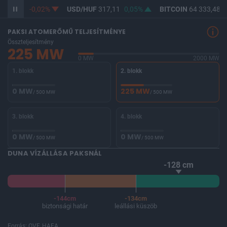
365,34
-0,02%
USD/HUF
317,11
0,05%
BITCOIN
64 333,48
0
PAKSI ATOMERŐMŰ TELJESÍTMÉNYE
Összteljesítmény
225 MW
0 MW
2000 MW
1. blokk
2. blokk
0 MW
225 MW
/ 500 MW
/ 500 MW
3. blokk
4. blokk
0 MW
0 MW
/ 500 MW
/ 500 MW
DUNA VÍZÁLLÁSA PAKSNÁL
-128 cm
-144cm
-134cm
biztonsági határ
leállási küszöb
Forrás: OVF, HAEA