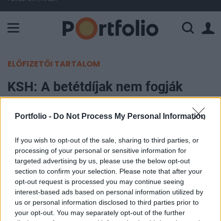
A Paksi Atomerőmű összteljesítménye 225 MW. A Duna vízállá
ELŐFIZETŐI TARTALOM
KSH: A betétdíjak nem fogják
emelni az inflációs mutatót
Portfolio -
Do Not Process My Personal Information
Portfolio
2024. január 12. 10:30
If you wish to opt-out of the sale, sharing to third parties, or
processing of your personal or sensitive information for
targeted advertising by us, please use the below opt-out
Sajtótájékoztatót tartott a Központi Statisztikai
section to confirm your selection. Please note that after your
Hivatal a 2023-as inflációs adatok mai
opt-out request is processed you may continue seeing
megjelenése alkalmából. A KSH újra kiállt az
interest-based ads based on personal information utilized by
us or personal information disclosed to third parties prior to
utóbbi hónapokban sokat bírált rezsielszámolási
your opt-out. You may separately opt-out of the further
módszertana mellett, és jelezte, hogy az uniós