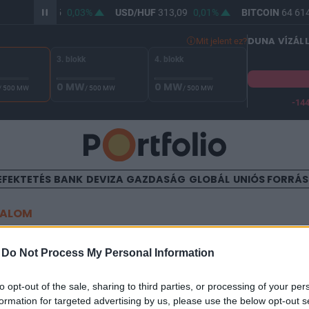
R/HUF
361,85
0,03%
USD/HUF
313,09
0,01%
BITCOIN
64 614
DUNA VÍZÁL
Mit jelent ez?
3. blokk
4. blokk
0 MW
0 MW
/ 500 MW
/ 500 MW
/ 500 MW
-14
A Duna vízállása Paksnál -132 cm. A biztonsági határ -144 cm,
EFEKTETÉS
BANK
DEVIZA
GAZDASÁG
GLOBÁL
UNIÓS FORRÁ
TALOM
yre kevesebben dohányozna
-
Do Not Process My Personal Information
ente 8 millió ember hal bel
to opt-out of the sale, sharing to third parties, or processing of your per
formation for targeted advertising by us, please use the below opt-out s