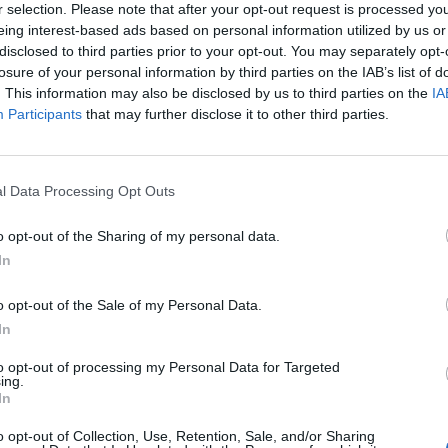
r selection. Please note that after your opt-out request is processed y
eing interest-based ads based on personal information utilized by us or
disclosed to third parties prior to your opt-out. You may separately opt-
losure of your personal information by third parties on the IAB’s list of
n folyamatosan csökkent a dohányzó felnőttek száma 
. This information may also be disclosed by us to third parties on the
IA
z Egészségügyi Világszervezet (WHO), amely felhívta a
Participants
that may further disclose it to other third parties.
 nem adja fel, és meg akarja fordítani ezt a tendenciá
m 2026Új lehetőségek a magyar egészségügy előtt - De mégis m
l Data Processing Opt Outs
zektor? Jubileumi konferenciánkon kiderül.Információ és jele
 mintegy minden ötödik felnőtt dohányzott, miközben az ezred
o opt-out of the Sharing of my personal data.
i a WHO új jelentéséből. A dokumentumban a dohányzás elterjedt
In
o opt-out of the Sale of my Personal Data.
ASÓNK!
In
a portfolio.hu hírarchívumához tartozik, melynek olvasása előf
to opt-out of processing my Personal Data for Targeted
ötött.
ing.
In
övetkezőket tartalmazza:
o opt-out of Collection, Use, Retention, Sale, and/or Sharing
 teljes cikkarchívum