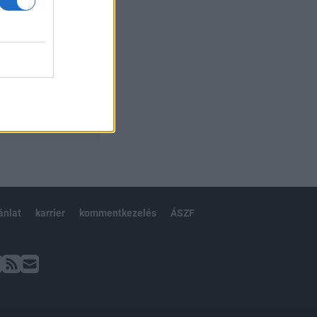
ánlat
karrier
kommentkezelés
ÁSZF