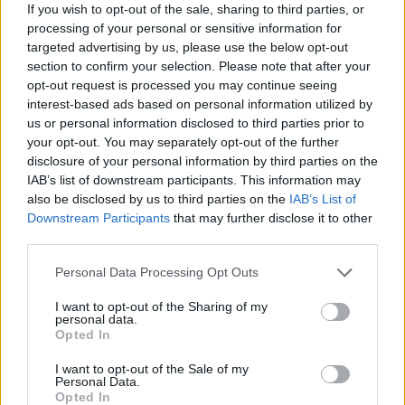
változhatnak meg a körülmények és a célok. Merre tart a
If you wish to opt-out of the sale, sharing to third parties, or
processing of your personal or sensitive information for
magyar kormány és mivel néz szembe a nemzetközi
targeted advertising by us, please use the below opt-out
környezetben? Ez lesz a Portfolio idei kiemelt
section to confirm your selection. Please note that after your
gazdaságpolitikai konferenciájának legfontosabb
opt-out request is processed you may continue seeing
témája.Információ és jelentkezésGulyás Gergely
interest-based ads based on personal information utilized by
Miniszterelnökséget vezető...
us or personal information disclosed to third parties prior to
your opt-out. You may separately opt-out of the further
disclosure of your personal information by third parties on the
KEDVES OLVASÓNK!
IAB’s list of downstream participants. This information may
also be disclosed by us to third parties on the
IAB’s List of
A keresett cikk a portfolio.hu hírarchívumához
Downstream Participants
that may further disclose it to other
tartozik, melynek olvasása előfizetéses
third parties.
regisztrációhoz kötött.
Personal Data Processing Opt Outs
Az előfizetés a következőket tartalmazza:
I want to opt-out of the Sharing of my
Portfolio.hu teljes cikkarchívum
personal data.
Kötéslisták: BÉT elmúlt 2 év napon belüli
Opted In
kötéslistái
I want to opt-out of the Sale of my
Personal Data.
Opted In
Előfizetés