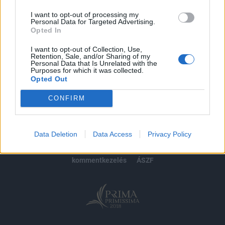
I want to opt-out of processing my
Personal Data for Targeted Advertising.
Opted In
MÁR ELŐFIZETŐNK VAGY?
BEJELENTKEZÉS
I want to opt-out of Collection, Use,
Retention, Sale, and/or Sharing of my
Personal Data that Is Unrelated with the
Purposes for which it was collected.
Opted Out
CONFIRM
© 2026 Portfolio
impresszum
jogi nyilatkozat
süti beállítások
Data Deletion
Data Access
Privacy Policy
adatvédelem
szerzői jogok
médiaajánlat
karrier
kommentkezelés
ÁSZF