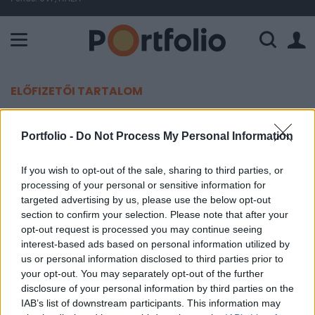
A Paksi Atomerőmű összteljesítménye 226 MW. A Duna vízállá
ELŐFIZETŐI TARTALOM
Az Aldi megnyert egy védjegypert
Portfolio -
Do Not Process My Personal Information
Portfolio
If you wish to opt-out of the sale, sharing to third parties, or
2024. január 25. 10:31
processing of your personal or sensitive information for
targeted advertising by us, please use the below opt-out
Az Aldi megnyerte a brit legfelsőbb bíróságon azt
section to confirm your selection. Please note that after your
opt-out request is processed you may continue seeing
a védjegypert, amelyet a Thatchers nevű italgyártó
interest-based ads based on personal information utilized by
indított a diszkont ellen. A vád az volt, hogy a
us or personal information disclosed to third parties prior to
diszkont lemásolta az egyik terméküket, egy
your opt-out. You may separately opt-out of the further
almabort - írja a Retail Gazette.
disclosure of your personal information by third parties on the
IAB’s list of downstream participants. This information may