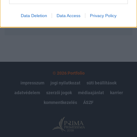
Előfizetés
Data Deletion
Data Access
Privacy Policy
MÁR ELŐFIZETŐNK VAGY?
BEJELENTKEZÉS
© 2026 Portfolio
impresszum
jogi nyilatkozat
süti beállítások
adatvédelem
szerzői jogok
médiaajánlat
karrier
kommentkezelés
ÁSZF