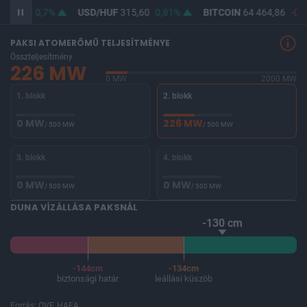
364,25
0,7%
USD/HUF
315,60
0,81%
BITCOIN
64 464,86
-0,2
PAKSI ATOMERŐMŰ TELJESÍTMÉNYE
Összteljesítmény
226 MW
0 MW
2000 MW
1. blokk
2. blokk
0 MW
226 MW
/ 500 MW
/ 500 MW
3. blokk
4. blokk
0 MW
0 MW
/ 500 MW
/ 500 MW
DUNA VÍZÁLLÁSA PAKSNÁL
-130 cm
-144cm
-134cm
biztonsági határ
leállási küszöb
Forrás: OVF, HAEA