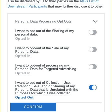
A somerseti székhelyű almaborgyártó tavaly novemberben
also be disclosed by us to third parties on the
IAB’s List of
perelte be a német diszkontot, amiért az megsértette a
Downstream Participants
that may further disclose it to other
third parties.
Cloudy Lemon Cider védjegyét. A cég azt állította, hogy a
szupermarket tisztességtelen előnyre tett szert azzal, hogy
Personal Data Processing Opt Outs
"ízében és megjelenésében" is lemásolta az italt. A
Legfelsőbb Bíróság azonban szerdán elutasította a
I want to opt-out of the Sharing of my
personal data.
keresetet, és kimondta, hogy "nem áll fenn...
Opted In
I want to opt-out of the Sale of my
Personal Data.
KEDVES OLVASÓNK!
Opted In
A keresett cikk a portfolio.hu hírarchívumához
I want to opt-out of processing my
tartozik, melynek olvasása előfizetéses
Personal Data for Targeted Advertising.
Opted In
regisztrációhoz kötött.
I want to opt-out of Collection, Use,
Az előfizetés a következőket tartalmazza:
Retention, Sale, and/or Sharing of my
Portfolio.hu teljes cikkarchívum
Personal Data that Is Unrelated with the
Purposes for which it was collected.
Kötéslisták: BÉT elmúlt 2 év napon belüli
Opted Out
kötéslistái
CONFIRM