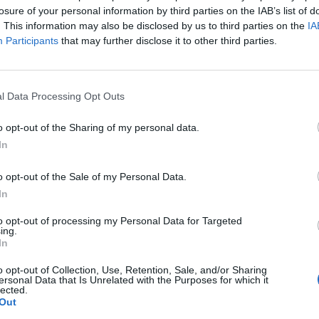
 - Oroszország folytatja azon tevékenységeit, melyek d
losure of your personal information by third parties on the IAB’s list of
et - közölte az uniós tanács közleményében hétfőn.
. This information may also be disclosed by us to third parties on the
IA
Participants
that may further disclose it to other third parties.
éseket az EU az ukrajnai helyzetet destabilizáló orosz lépésekre
szul vezette be 2014 júliusában, eredetileg egyéves időtartamra,
ket. A szankciók a pénzügyi, az energetikai és a védelmi ágaza
l Data Processing Opt Outs
 termékek területére irányulnak. Kiterjednek a fegyverkiviteli...
o opt-out of the Sharing of my personal data.
In
ASÓNK!
a portfolio.hu hírarchívumához tartozik, melynek olvasása előf
o opt-out of the Sale of my Personal Data.
ötött.
In
övetkezőket tartalmazza:
to opt-out of processing my Personal Data for Targeted
ing.
 teljes cikkarchívum
In
 BÉT elmúlt 2 év napon belüli
o opt-out of Collection, Use, Retention, Sale, and/or Sharing
ersonal Data that Is Unrelated with the Purposes for which it
lected.
Out
Előfizetés