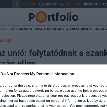
/HUF
363,17
-0,61%
USD/HUF
314,20
-0,87%
BITCOIN
64 952
EFEKTETÉS
BANK
DEVIZA
GAZDASÁG
GLOBÁL
UNIÓS FORRÁ
TALOM
az unió: folytatódnak a szan
zág ellen
-
Do Not Process My Personal Information
to opt-out of the sale, sharing to third parties, or processing of your per
formation for targeted advertising by us, please use the below opt-out s
EU) újabb fél évvel, 2024. július 31-ig meghosszabbíto
r selection. Please note that after your opt-out request is processed y
zemben bevezetett gazdasági korlátozó intézkedések h
eing interest-based ads based on personal information utilized by us or
disclosed to third parties prior to your opt-out. You may separately opt-