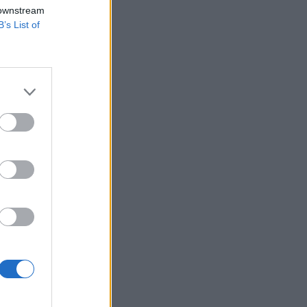
estabilizálják az
 downstream
B’s List of
 - a Krím
 majd rendre
tra, valamint a
izetéses