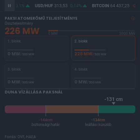
362,11
0,1%
USD/HUF
313,53
0,14%
BITCOIN
64 437,25
-0,2
PAKSI ATOMERŐMŰ TELJESÍTMÉNYE
Összteljesítmény
226 MW
0 MW
2000 MW
1. blokk
2. blokk
0 MW
226 MW
/ 500 MW
/ 500 MW
3. blokk
4. blokk
0 MW
0 MW
/ 500 MW
/ 500 MW
DUNA VÍZÁLLÁSA PAKSNÁL
-131 cm
-144cm
-134cm
biztonsági határ
leállási küszöb
Forrás: OVF, HAEA