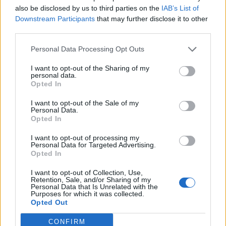
also be disclosed by us to third parties on the
IAB’s List of
Stagnált 2023 negyedik negyedévében az eurózóna
Downstream Participants
that may further disclose it to other
gazdasága negyedéves bázison, ez derül ki az Eurostat
third parties.
friss közléséből. Az elemzők minimális, 0,1%-os
visszaesésre számítottak, a valóság ennél némileg jobb
Personal Data Processing Opt Outs
lett. Az előző negyedévben 0,1%-kal esett a gazdaság. A
I want to opt-out of the Sharing of my
valutaövezet gazdasága immár 2022 közepe óta stagnál,
personal data.
Opted In
recesszióról mégsem beszélhetünk: nem volt két...
I want to opt-out of the Sale of my
Personal Data.
KEDVES OLVASÓNK!
Opted In
A keresett cikk a portfolio.hu hírarchívumához
I want to opt-out of processing my
Personal Data for Targeted Advertising.
tartozik, melynek olvasása előfizetéses
Opted In
regisztrációhoz kötött.
I want to opt-out of Collection, Use,
Retention, Sale, and/or Sharing of my
Az előfizetés a következőket tartalmazza:
Personal Data that Is Unrelated with the
Portfolio.hu teljes cikkarchívum
Purposes for which it was collected.
Opted Out
Kötéslisták: BÉT elmúlt 2 év napon belüli
kötéslistái
CONFIRM