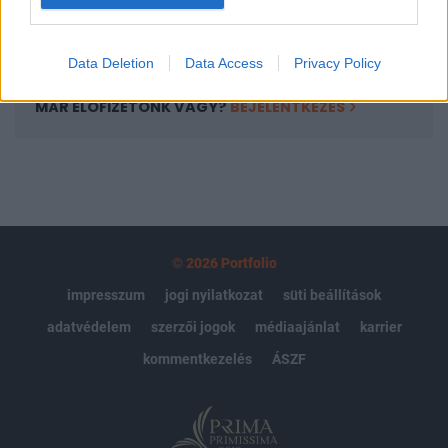
Előfizetés
Data Deletion
Data Access
Privacy Policy
MÁR ELŐFIZETŐNK VAGY?
BEJELENTKEZÉS
© 2026 Portfolio
impresszum
jogi nyilatkozat
süti beállítások
adatvédelem
szerzői jogok
médiaajánlat
karrier
kommentkezelés
ÁSZF