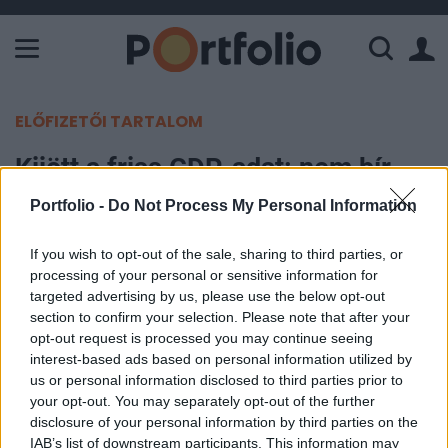
A Paksi Atomerőmű összteljesítménye 226 MW. A Duna vízállá
ELŐFIZETŐI TARTALOM
Kijött a friss GDP-adat: nem bír
talpra állni Európa
Portfolio -
Do Not Process My Personal Information
Portfolio
If you wish to opt-out of the sale, sharing to third parties, or
2024. január 30. 11:02
processing of your personal or sensitive information for
targeted advertising by us, please use the below opt-out
section to confirm your selection. Please note that after your
A várt visszaesés helyett stagnált az eurózóna
opt-out request is processed you may continue seeing
gazdasága a negyedik negyedévben, de ez csak
interest-based ads based on personal information utilized by
kis vigasz: a kontinens már hosszú negyedévek
us or personal information disclosed to third parties prior to
your opt-out. You may separately opt-out of the further
óta nem képes talpra állni, a GDP az elmúlt másfél
disclosure of your personal information by third parties on the
évben stagnált.
IAB’s list of downstream participants. This information may