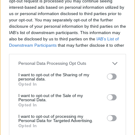
opt-out request is processed you may continue seeing
ugyanis az utóbbi években egyre nagyobb
interest-based ads based on personal information utilized by
us or personal information disclosed to third parties prior to
összeget, idén már 467 milliárd forintot kell a
your opt-out. You may separately opt-out of the further
Nők40-ben testet öltő pozitív diszkrimináció,
disclosure of your personal information by third parties on the
illetve az azzal együtt lényegében kialakult kettős
IAB’s list of downstream participants. This information may
nyugdíjkorhatár biztosítására fordítani. Kétrészes
also be disclosed by us to third parties on the
IAB’s List of
Downstream Participants
that may further disclose it to other
cikksorozatom első részében azt mutatom be,
third parties.
miért tekinthető fenntarthatatlannak a Nők40
intézménye, és miért várható, hogy annak
Personal Data Processing Opt Outs
feltételei a 2026-os választást követően
I want to opt-out of the Sharing of my
szigorodni fognak.
personal data.
Opted In
Ez itt az on the other hand, a portfolio vélemény rovata. Ez
I want to opt-out of the Sale of my
itt az on the other hand, a portfolio vélemény rovata. A
Personal Data.
cikkek a szerzők véleményét tükrözik, amelyek nem
Opted In
feltétlenül esnek egybe a Portfolio szerkesztőségének
I want to opt-out of processing my
álláspontjával. Ha hozzászólna...
Personal Data for Targeted Advertising.
Opted In