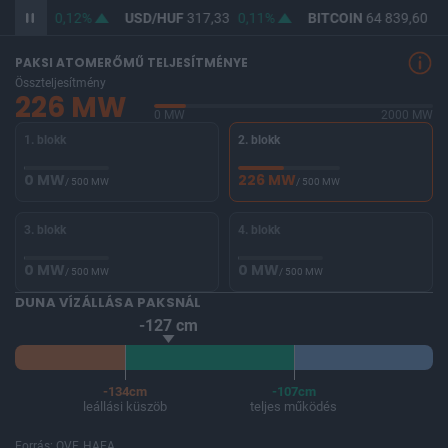
365,85
0,12%
USD/HUF
317,33
0,11%
BITCOIN
64 839,60
0,
PAKSI ATOMERŐMŰ TELJESÍTMÉNYE
Összteljesítmény
226 MW
0 MW
2000 MW
1. blokk
2. blokk
0 MW
226 MW
/ 500 MW
/ 500 MW
3. blokk
4. blokk
0 MW
0 MW
/ 500 MW
/ 500 MW
DUNA VÍZÁLLÁSA PAKSNÁL
-127 cm
-134cm
-107cm
leállási küszöb
teljes működés
Forrás: OVF, HAEA