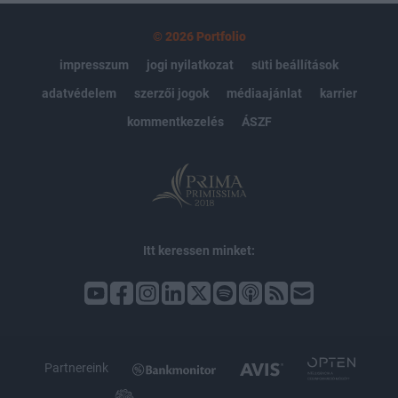
© 2026 Portfolio
impresszum
jogi nyilatkozat
süti beállítások
adatvédelem
szerzői jogok
médiaajánlat
karrier
kommentkezelés
ÁSZF
Itt keressen minket:
Partnereink