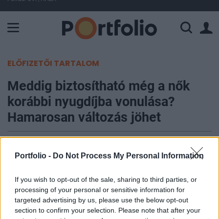
A Paksi Atomerőmű összteljesítménye 226 MW. A Duna vízállá
ELŐFIZETŐI TARTALOM
Meddig biztosítható még a nők
korábbi nyugdíjba vonulása?
Hamarosan változás jöhet
Farkas András, NyugdíjGuru News
2024. február 15. 11:00
Portfolio -
Do Not Process My Personal Information
2024-ben is változatlan feltételekkel vehető
If you wish to opt-out of the sale, sharing to third parties, or
processing of your personal or sensitive information for
igénybe a nők számára 40 éves jogviszony után
targeted advertising by us, please use the below opt-out
járó kedvezményes nyugdíj, de kérdéses, vajon
section to confirm your selection. Please note that after your
meddig marad ez így. Töretlen népszerűsége miatt