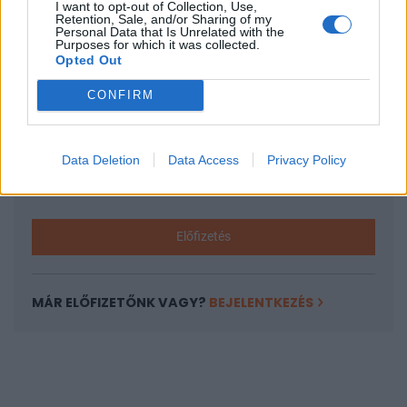
I want to opt-out of Collection, Use,
KEDVES OLVASÓNK!
Retention, Sale, and/or Sharing of my
Personal Data that Is Unrelated with the
A keresett cikk a portfolio.hu hírarchívumához
Purposes for which it was collected.
Opted Out
tartozik, melynek olvasása előfizetéses
regisztrációhoz kötött.
CONFIRM
Az előfizetés a következőket tartalmazza:
Portfolio.hu teljes cikkarchívum
Data Deletion
Data Access
Privacy Policy
Kötéslisták: BÉT elmúlt 2 év napon belüli
kötéslistái
Előfizetés
MÁR ELŐFIZETŐNK VAGY?
BEJELENTKEZÉS