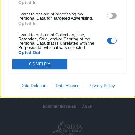
Opted In
Előfizetés
I want to opt-out of processing my
Personal Data for Targeted Advertising.
Opted In
MÁR ELŐFIZETŐNK VAGY?
BEJELENTKEZÉS
I want to opt-out of Collection, Use,
Retention, Sale, and/or Sharing of my
Personal Data that Is Unrelated with the
Purposes for which it was collected.
Opted Out
CONFIRM
© 2026 Portfolio
Data Deletion
Data Access
Privacy Policy
impresszum
jogi nyilatkozat
süti beállítások
adatvédelem
szerzői jogok
médiaajánlat
karrier
kommentkezelés
ÁSZF