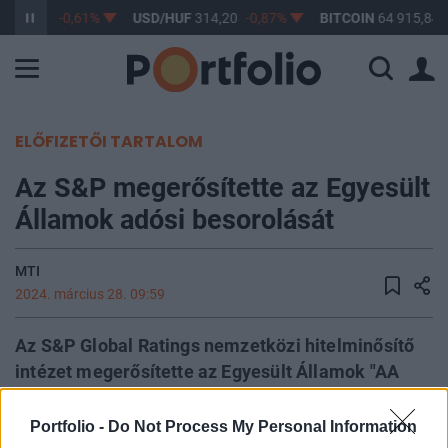
F
363,17
-0,61%
USD/HUF
314,20
-0,87%
BITCOIN
64 915,84
ELŐFIZETŐI TARTALOM
Az S&P megerősítette az Egyesült
Államok adósi besorolását
MTI
2024. március 28. 09:59
Az S&P Global Ratings nemzetközi hitelminősítő
intézet megerősítette az Egyesült Államok "AA
plusz" hosszú távú és "A-1 plusz" rövid lejáratú
szuverén hitelminősítését stabil kilátással.
Portfolio -
Do Not Process My Personal Information