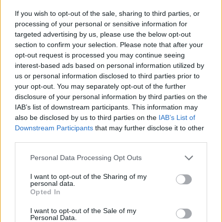
A jelentés összeállítói szerint az amerikai "egy diverzifikált
If you wish to opt-out of the sale, sharing to third parties, or
és ellenálló gazdaság szilárd növekedéssel, kiterjedt
processing of your personal or sensitive information for
monetáris politikai rugalmassággal és mint a világ vezető
targeted advertising by us, please use the below opt-out
section to confirm your selection. Please note that after your
tartalékvalutájának kibocsátója, egyedülálló státuszú
opt-out request is processed you may continue seeing
előnyökkel rendelkezik". A negatív tényezők között
interest-based ads based on personal information utilized by
szerepelt a magas adósságteher (a nettó államadósság
us or personal information disclosed to third parties prior to
megközelíti a GDP 100 százalékát)...
your opt-out. You may separately opt-out of the further
disclosure of your personal information by third parties on the
IAB’s list of downstream participants. This information may
KEDVES OLVASÓNK!
also be disclosed by us to third parties on the
IAB’s List of
Downstream Participants
that may further disclose it to other
A keresett cikk a portfolio.hu hírarchívumához
third parties.
tartozik, melynek olvasása előfizetéses
regisztrációhoz kötött.
Personal Data Processing Opt Outs
Az előfizetés a következőket tartalmazza:
I want to opt-out of the Sharing of my
personal data.
Portfolio.hu teljes cikkarchívum
Opted In
Kötéslisták: BÉT elmúlt 2 év napon belüli
I want to opt-out of the Sale of my
kötéslistái
Personal Data.