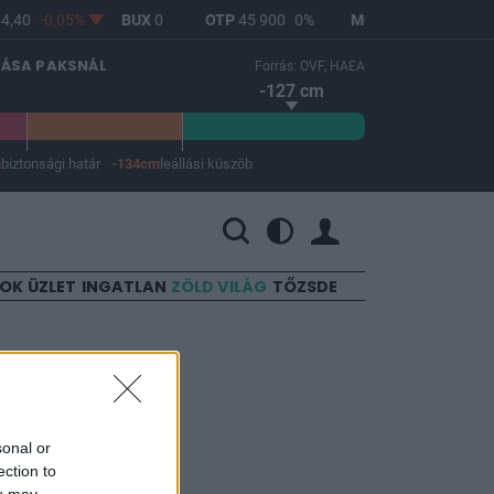
,40
-0,05%
BUX
0
OTP
45 900
0%
MOL
4 700
1,29%
LÁSA PAKSNÁL
Forrás: OVF, HAEA
-127 cm
m
biztonsági határ
-134cm
leállási küszöb
 a leállási küszöb -134 cm.
SOK
ÜZLET
INGATLAN
ZÖLD VILÁG
TŐZSDE
sonal or
ection to