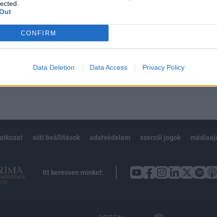
 BÉT elmúlt 2 év napon belüli
lected.
Out
CONFIRM
Előfizetés
Data Deletion
Data Access
Privacy Policy
NK VAGY?
BEJELENTKEZÉS
latkozat
süti beállítások
adatvédelem
szerzői jogok
médiaaj
Itt keressen minket: