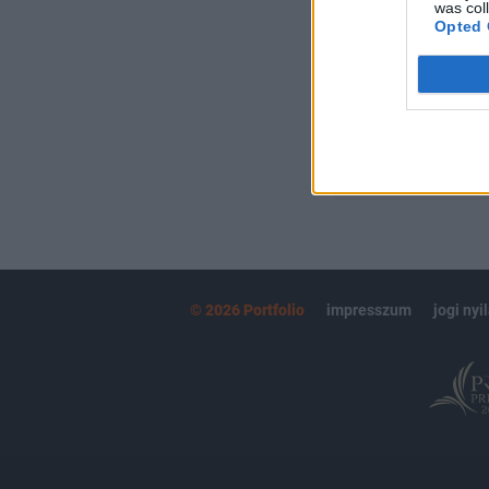
Kötéslisták:
was col
Opted 
kötéslistái
MÁR ELŐFIZETŐ
© 2026 Portfolio
impresszum
jogi nyi