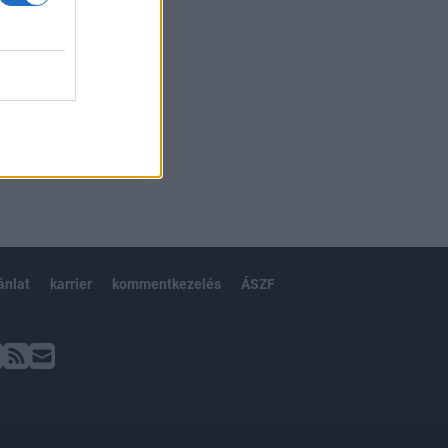
ánlat
karrier
kommentkezelés
ÁSZF