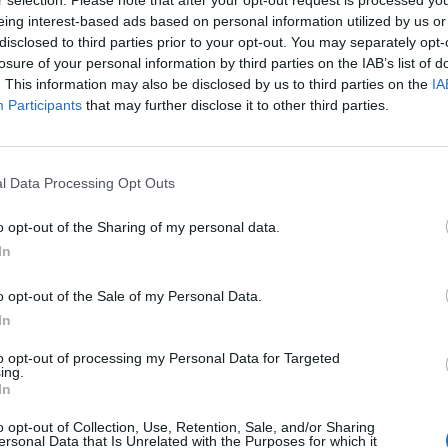
r selection. Please note that after your opt-out request is processed y
eing interest-based ads based on personal information utilized by us or
disclosed to third parties prior to your opt-out. You may separately opt-
n 10,4 százalékkal, 317 ezer 786-ra nőtt az új autók e
losure of your personal information by third parties on the IAB’s list of
y évvel korábbihoz képest, és ezzel már több mint má
. This information may also be disclosed by us to third parties on the
IA
ést jegyeztek fel - derült ki a brit autógyártók és a
Participants
that may further disclose it to other third parties.
SMMT) honlapján csütörtökön közzétett adatokból.
értékesítése éves összevetésben 2,7 százalékkal, 23 ezer 312-re
l Data Processing Opt Outs
dásokból 7,3 százalékra zsugorodott a tavaly márciusi 8,3 száza
 019 új benzinüzemű autót adtak el, 9,2 százalékkal többet az 
o opt-out of the Sharing of my personal data.
észarányuk ugyanakkor 56,3 százalékról 55,7 százalékra...
In
o opt-out of the Sale of my Personal Data.
ASÓNK!
In
a portfolio.hu hírarchívumához tartozik, melynek olvasása előf
to opt-out of processing my Personal Data for Targeted
ötött.
ing.
In
övetkezőket tartalmazza:
 teljes cikkarchívum
o opt-out of Collection, Use, Retention, Sale, and/or Sharing
ersonal Data that Is Unrelated with the Purposes for which it