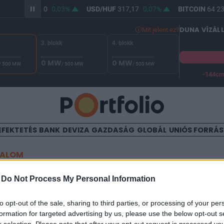
R/HUF
365,50
0,03%
USD/HUF
317,17
0,07%
BITCOIN
64 234
DUNA VÍZÁL
Mit jelent ez?
3. blokk
4. blokk
0 MW
0 MW
/ 500 MW
/ 500 MW
/ 500 MW
-144c
A Duna vízállása Paksnál -127 cm. A biztonsági határ -144 cm,
EFEKTETÉS
BANK
DEVIZA
GAZDASÁG
GLOBÁL
UNIÓS FORRÁ
TALOM
örög a brit autópiac
-
Do Not Process My Personal Information
to opt-out of the sale, sharing to third parties, or processing of your per
formation for targeted advertising by us, please use the below opt-out s