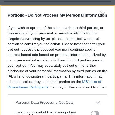
Az AstraZeneca ígéretes kísérleti eredményeket
jelentett be Imfinzi immunterápiás oltóanyagával
Portfolio -
Do Not Process My Personal Information
kapcsolatban, ami jelentős előrelépést jelent a
If you wish to opt-out of the sale, sharing to third parties, or
tüdőrákos betegek kezelési lehetőségeinek
processing of your personal or sensitive information for
bővítésére irányuló erőfeszítéseiben.
targeted advertising by us, please use the below opt-out
section to confirm your selection. Please note that after your
A koronavírus-vakcinájáról közismertté váltó gyártó új,
opt-out request is processed you may continue seeing
vénás oltóanyagként beadható gyógyszere sikeresnek
interest-based ads based on personal information utilized by
bizonyult a túlélési esélyek javításában a kezdeti és
us or personal information disclosed to third parties prior to
közepesen előrehaladott stádiumú kissejtes tüdőrákban
your opt-out. You may separately opt-out of the further
disclosure of your personal information by third parties on the
(SCLC) szenvedő betegeknél. Ez a betegség különösen
IAB’s list of downstream participants. This information may
agresszív formája. Suresh Senan, a vizsgálatot vezető
also be disclosed by us to third parties on the
IAB’s List of
kutató áttörésként értékelte...
Downstream Participants
that may further disclose it to other
third parties.
KEDVES OLVASÓNK!
Personal Data Processing Opt Outs
A keresett cikk a portfolio.hu hírarchívumához
I want to opt-out of the Sharing of my