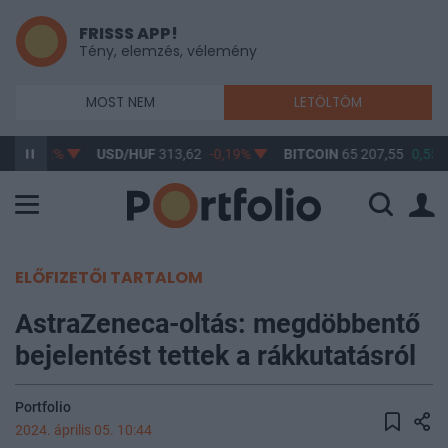
FRISSS APP!
Tény, elemzés, vélemény
MOST NEM
LETÖLTÖM
38
-0,22%
USD/HUF
313,62
-0,19%
BITCOIN
65 207,55
0,55%
ELŐFIZETŐI TARTALOM
AstraZeneca-oltás: megdöbbentő
bejelentést tettek a rákkutatásról
Portfolio
2024. április 05. 10:44