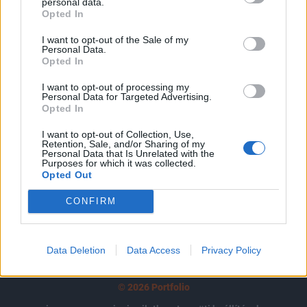
tartozik, melynek olvasása előfizetéses
personal data.
Opted In
regisztrációhoz kötött.
I want to opt-out of the Sale of my
Az előfizetés a következőket tartalmazza:
Personal Data.
Opted In
Portfolio.hu teljes cikkarchívum
Kötéslisták: BÉT elmúlt 2 év napon belüli
I want to opt-out of processing my
kötéslistái
Personal Data for Targeted Advertising.
Opted In
Előfizetés
I want to opt-out of Collection, Use,
Retention, Sale, and/or Sharing of my
Personal Data that Is Unrelated with the
Purposes for which it was collected.
Opted Out
MÁR ELŐFIZETŐNK VAGY?
BEJELENTKEZÉS
CONFIRM
Data Deletion
Data Access
Privacy Policy
© 2026 Portfolio