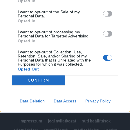
Opted In
Az előfizetés a következőket tartalmazza:
I want to opt-out of the Sale of my
Personal Data.
Portfolio.hu teljes cikkarchívum
Opted In
Kötéslisták: BÉT elmúlt 2 év napon belüli
kötéslistái
I want to opt-out of processing my
Personal Data for Targeted Advertising.
Opted In
Előfizetés
I want to opt-out of Collection, Use,
Retention, Sale, and/or Sharing of my
Personal Data that Is Unrelated with the
Purposes for which it was collected.
MÁR ELŐFIZETŐNK VAGY?
BEJELENTKEZÉS
Opted Out
CONFIRM
Data Deletion
Data Access
Privacy Policy
© 2026 Portfolio
impresszum
jogi nyilatkozat
süti beállítások