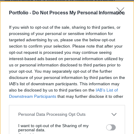
vezessenek be a továbbra is gyenge kereslet
fellendítése érdekében, miközben az ingatlanpiaci
Portfolio -
Do Not Process My Personal Information
válság súlyosan érinti a fogyasztói és üzleti
bizalmat – írja a Reuters.
If you wish to opt-out of the sale, sharing to third parties, or
processing of your personal or sensitive information for
Budapest Economic Forum 2026Átalakulóban a magyar
targeted advertising by us, please use the below opt-out
gazdaságpolitika, a választások után gyökeresen
section to confirm your selection. Please note that after your
változhatnak meg a körülmények és a célok. Merre tart a
opt-out request is processed you may continue seeing
magyar kormány és mivel néz szembe a nemzetközi
interest-based ads based on personal information utilized by
us or personal information disclosed to third parties prior to
környezetben? Ez lesz a Portfolio idei kiemelt
your opt-out. You may separately opt-out of the further
gazdaságpolitikai konferenciájának legfontosabb
disclosure of your personal information by third parties on the
témája.Információ és jelentkezésMárciusban a kínai
IAB’s list of downstream participants. This information may
fogyasztói infláció mérséklődött...
also be disclosed by us to third parties on the
IAB’s List of
Downstream Participants
that may further disclose it to other
third parties.
KEDVES OLVASÓNK!
Personal Data Processing Opt Outs
A keresett cikk a portfolio.hu hírarchívumához
tartozik, melynek olvasása előfizetéses
I want to opt-out of the Sharing of my
personal data.
regisztrációhoz kötött.