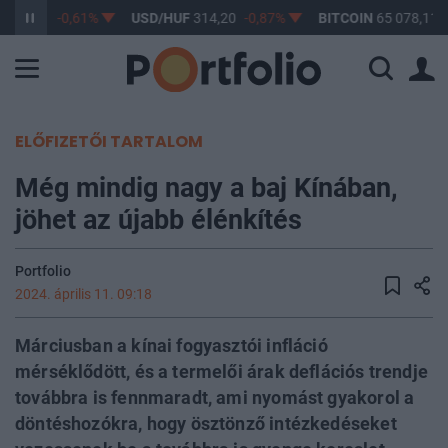
363,17
-0,61%
USD/HUF
314,20
-0,87%
BITCOIN
65 078,11
ELŐFIZETŐI TARTALOM
Még mindig nagy a baj Kínában,
jöhet az újabb élénkítés
Portfolio
2024. április 11. 09:18
Márciusban a kínai fogyasztói infláció
mérséklődött, és a termelői árak deflációs trendje
továbbra is fennmaradt, ami nyomást gyakorol a
döntéshozókra, hogy ösztönző intézkedéseket