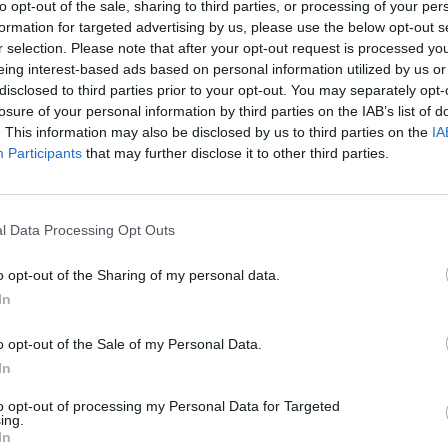
to opt-out of the sale, sharing to third parties, or processing of your per
formation for targeted advertising by us, please use the below opt-out s
r selection. Please note that after your opt-out request is processed y
eing interest-based ads based on personal information utilized by us or
 kamatcsökkentési sorozat után, melynek keretében a
disclosed to third parties prior to your opt-out. You may separately opt-
losure of your personal information by third parties on the IAB’s list of
%-ra csökkentette az irányadó kamatlábat, itt az ideje
. This information may also be disclosed by us to third parties on the
IA
er Gyula, a Monetáris Tanács tagja a Bloombergnek a
Participants
that may further disclose it to other third parties.
 is elárulta, hogy júniusra hová érkezhet a kamatcsökk
 a jegybankár a napokban bejelentett költségvetési ki
l Data Processing Opt Outs
k a puha megérkezésre" - mondta Pleschinger Gyula, ezzel arra ut
o opt-out of the Sharing of my personal data.
 üteme. A hírügynökség emlékeztet arra, hogy a jegybankár 20
In
nek. "Innentől kezdve mindenképpen óvatosabb, kisebb lépésekb
n szükségünk. Nem érdemes meglepni a piacokat" - fejtette ki. A
o opt-out of the Sale of my Personal Data.
In
ASÓNK!
to opt-out of processing my Personal Data for Targeted
ing.
a portfolio.hu hírarchívumához tartozik, melynek olvasása előf
In