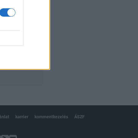
ánlat
karrier
kommentkezelés
ÁSZF