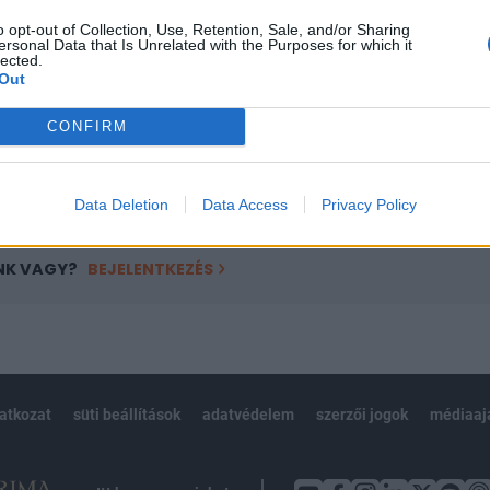
ötött.
o opt-out of Collection, Use, Retention, Sale, and/or Sharing
ersonal Data that Is Unrelated with the Purposes for which it
övetkezőket tartalmazza:
lected.
Out
 teljes cikkarchívum
 BÉT elmúlt 2 év napon belüli
CONFIRM
Előfizetés
Data Deletion
Data Access
Privacy Policy
NK VAGY?
BEJELENTKEZÉS
latkozat
süti beállítások
adatvédelem
szerzői jogok
médiaaj